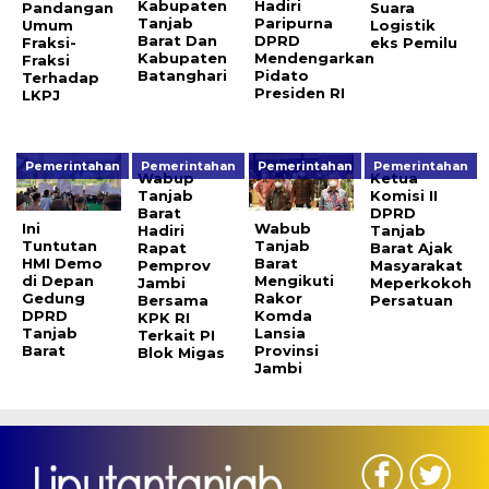
Kabupaten
Hadiri
Pandangan
Suara
Tanjab
Paripurna
Umum
Logistik
Barat Dan
DPRD
Fraksi-
eks Pemilu
Kabupaten
Mendengarkan
Fraksi
Batanghari
Pidato
Terhadap
Presiden RI
LKPJ
Pemerintahan
Pemerintahan
Pemerintahan
Pemerintahan
Wabup
Ketua
Tanjab
Komisi II
Barat
DPRD
Ini
Wabub
Hadiri
Tanjab
Tuntutan
Tanjab
Rapat
Barat Ajak
HMI Demo
Barat
Pemprov
Masyarakat
di Depan
Mengikuti
Jambi
Meperkokoh
Gedung
Rakor
Bersama
Persatuan
DPRD
Komda
KPK RI
Tanjab
Lansia
Terkait PI
Barat
Provinsi
Blok Migas
Jambi