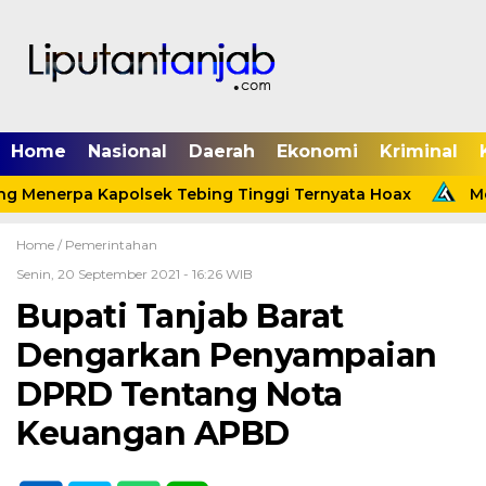
Home
Nasional
Daerah
Ekonomi
Kriminal
g Menerpa Kapolsek Tebing Tinggi Ternyata Hoax
Meni
Home /
Pemerintahan
Senin, 20 September 2021 - 16:26 WIB
Bupati Tanjab Barat
Dengarkan Penyampaian
DPRD Tentang Nota
Keuangan APBD