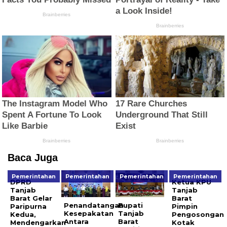
Baca Juga
Pemerintahan
Pemerintahan
Pemerintahan
Pemerintahan
DPRD
Ketua KPU
Tanjab
Tanjab
Barat Gelar
Barat
Penandatangan
Bupati
Paripurna
Pimpin
Kesepakatan
Tanjab
Kedua,
Pengosongan
Antara
Barat
Mendengarkan
Kotak