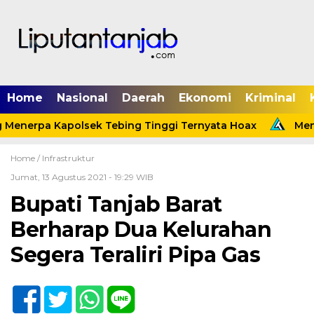
Home
Nasional
Daerah
Ekonomi
Kriminal
Menerpa Kapolsek Tebing Tinggi Ternyata Hoax
Menin
Home /
Infrastruktur
Jumat, 13 Agustus 2021 - 19:29 WIB
Bupati Tanjab Barat
Berharap Dua Kelurahan
Segera Teraliri Pipa Gas