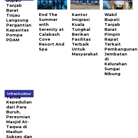
Bupati
Tanjab
Barat
End The
Kantor
Wakil
Tinjau
Summer
Imigrasi
Bupati
Langsung
with
Kuala
Tanjab
Pergantian
Serenity at
Tungkal
Barat
Kapasitas
Calabash
Berikan
Pimpin
Pompa
Cove
Fasilitas
Rapat
PDAM
Resort And
Terbaik
Terkait
Spa
Untuk
Pembangunan
Masyarakat
Jembatan
di
Kelurahan
Sungai
Nibung
Infrastruktur
Tanda
Kepedulian
dari Para
Buruh,
Peresmian
Masjid At-
Taqwa di
Madiun
Sukses dan