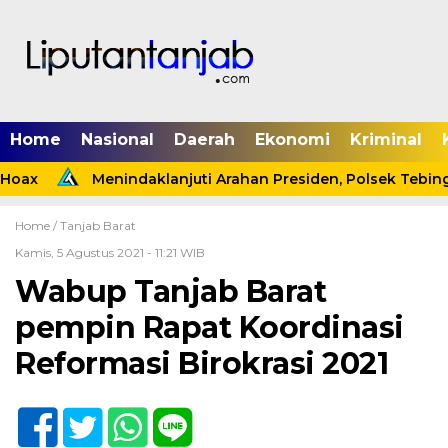
Home
Nasional
Daerah
Ekonomi
Kriminal
oax
Menindaklanjuti Arahan Presiden, Polsek Tebing 
Home /
Tanjab Barat
Kamis, 5 Agustus 2021 - 11:21 WIB
Wabup Tanjab Barat
pempin Rapat Koordinasi
Reformasi Birokrasi 2021