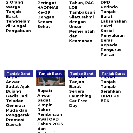
2 Orang
DPD
Peringati
Tahun, PAC
Warga
Perindo
HAORNAS
LDII
Tanjab
Tanjab
Ke-39
Tambaksari
Barat
Barat
Dengan
Silaturahmi
Tenggelam
Laksanakan
Senam
dengan
di Sungai
Bakti
Sehat
Unsur
Pengabuan
Sosial
Pemerintah
Penyaluran
dan
Beras
Keamanan
Kepada
Pengurus
Partai
Tanjab Barat
Tanjab Barat
Tanjab Barat
Tanjab Barat
Bupati
Pemkab
Bupati
Anwar
Tanjab
Tanjab
Sadat Ajak
Barat
Tanjab
Bupati
Bujang
Segera
Serahkan
Anwar
Gadis Jadi
Launching
LKPD Ke
Sadat
Teladan
Car Free
BPK
Pimpin
Generasi
Day
Rakor
Muda dan
Pembinaan
Penggerak
Awal OPD
Promosi
Tahun 2025
Daerah
dan