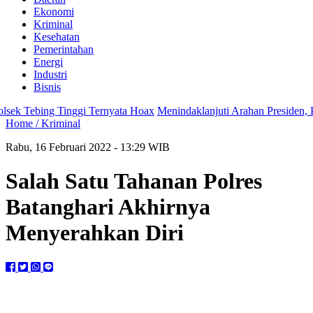
Ekonomi
Kriminal
Kesehatan
Pemerintahan
Energi
Industri
Bisnis
 Tebing Tinggi Ternyata Hoax
Menindaklanjuti Arahan Presiden, Pols
Home /
Kriminal
Rabu, 16 Februari 2022 - 13:29 WIB
Salah Satu Tahanan Polres
Batanghari Akhirnya
Menyerahkan Diri