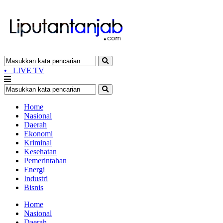
•
LIVE TV
Home
Nasional
Daerah
Ekonomi
Kriminal
Kesehatan
Pemerintahan
Energi
Industri
Bisnis
Home
Nasional
Daerah