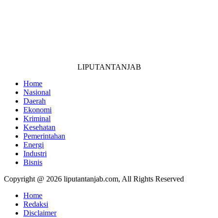
LIPUTANTANJAB
Home
Nasional
Daerah
Ekonomi
Kriminal
Kesehatan
Pemerintahan
Energi
Industri
Bisnis
Copyright @ 2026 liputantanjab.com, All Rights Reserved
Home
Redaksi
Disclaimer