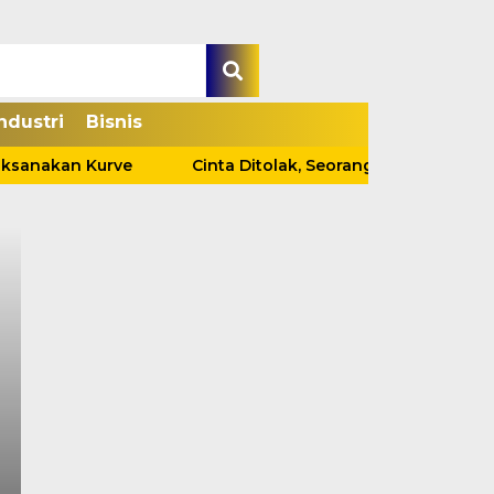
ndustri
Bisnis
sanakan Kurve
Cinta Ditolak, Seorang Pria Tewas Gant
 Seorang Pria Tewas