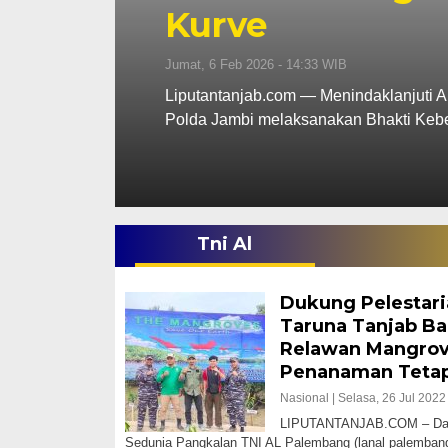
 WIB
enindaklanjuti Arahan Presiden, Polsek Tebing Tinggi Polres T
akan Bhakti Kebersihan…
Tni Al
Dukung Pelestari
Taruna Tanjab Ba
Relawan Mangrov
Penanaman Tetap
Nasional |
Selasa, 26 Jul 2022
LIPUTANTANJAB.COM – Dala
Sedunia Pangkalan TNI AL Palembang (lanal palemba