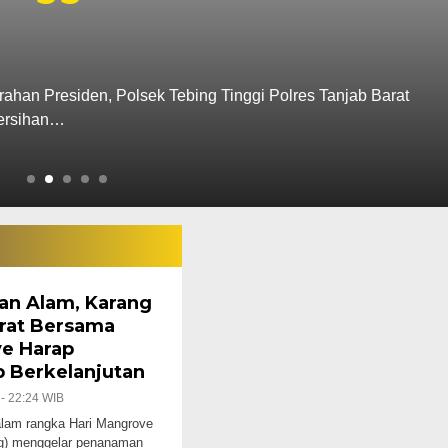
Gantung Diri 
Rabu, 17 Des 2025 - 18:29 WIB
anjab Barat
Liputantanjab.com – Tragis seorang 
ditemukan tewas…
an Alam, Karang
rat Bersama
e Harap
 Berkelanjutan
 - 22:24 WIB
m rangka Hari Mangrove
ng) menggelar penanaman