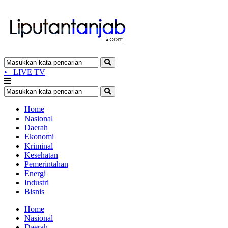
•
LIVE TV
Home
Nasional
Daerah
Ekonomi
Kriminal
Kesehatan
Pemerintahan
Energi
Industri
Bisnis
Home
Nasional
Daerah