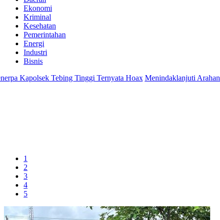
Ekonomi
Kriminal
Kesehatan
Pemerintahan
Energi
Industri
Bisnis
a Kapolsek Tebing Tinggi Ternyata Hoax
Menindaklanjuti Arahan Pres
1
2
3
4
5