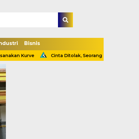
ndustri
Bisnis
akan Kurve
Cinta Ditolak, Seorang Pria Tewas Gantung 
Kapolsek Tebing Tin
Ungkap Kasus Pencur