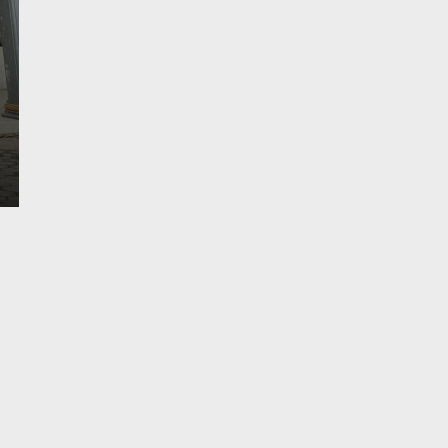
Yang Sering Meresah
Senin, 1 Des 2025 - 22:23 WIB
Liputantanjab.com — Pelaku Pencurian Aki Mobil Di
Desember 2025 Polsek Tebing…