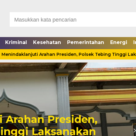
Kriminal
Kesehatan
Pemerintahan
Energi
I
indaklanjuti Arahan Presiden, Polsek Tebing Tinggi Laksan
Seorang Pria Tewas