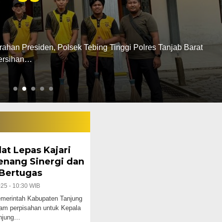
 Tanjab Barat
a inisial RN (25) di Kabupaten Tanjung Jabung Barat Jambi
at Lepas Kajari
Kenang Sinergi dan
 Bertugas
025 - 10:30 WIB
rintah Kabupaten Tanjung
am perpisahan untuk Kepala
anjung…