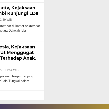
ativ, Kejaksaan
bi Kunjungi LDII
21:39 WIB
mpat di kantor sekretariat
mbaga Dakwah Islam
o…
esia, Kejaksaan
arat Menggugat
 Terhadap Anak,
22 - 17:54 WIB
ksaan Negeri Tanjung
 Kuala Tungkal dalam