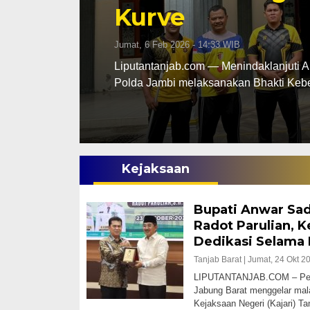
Gantung Diri Di
Rabu, 17 Des 2025 - 18:29 WIB
ab Barat
Liputantanjab.com – Tragis seorang Pri
ditemukan tewas…
Kejaksaan
Bupati Anwar Sad
Radot Parulian, 
Dedikasi Selama
Tanjab Barat |
Jumat, 24 Okt 2
LIPUTANTANJAB.COM – Peme
Jabung Barat menggelar mal
Kejaksaan Negeri (Kajari) T