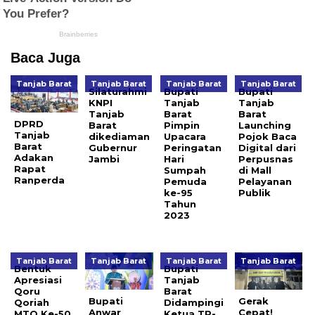
Baca Juga
Tanjab Barat
Tanjab Barat
Tanjab Barat
Tanjab Barat
Silaturahmi
Bupati
Bupati
KNPI
Tanjab
Tanjab
Tanjab
Barat
Barat
DPRD
Barat
Pimpin
Launching
Tanjab
dikediaman
Upacara
Pojok Baca
Barat
Gubernur
Peringatan
Digital dari
Adakan
Jambi
Hari
Perpusnas
Rapat
Sumpah
di Mall
Ranperda
Pemuda
Pelayanan
ke-95
Publik
Tahun
2023
Tanjab Barat
Tanjab Barat
Tanjab Barat
Tanjab Barat
Bentuk
Bupati
Apresiasi
Tanjab
Qoru
Barat
Bupati
Gerak
Qoriah
Didampingi
Anwar
Cepat!
MTQ Ke-50,
Ketua TP-