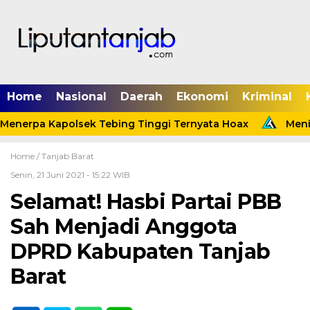
Home
Nasional
Daerah
Ekonomi
Kriminal
Menerpa Kapolsek Tebing Tinggi Ternyata Hoax
Menind
Home /
Tanjab Barat
Senin, 21 Juni 2021 - 15:22 WIB
Selamat! Hasbi Partai PBB
Sah Menjadi Anggota
DPRD Kabupaten Tanjab
Barat