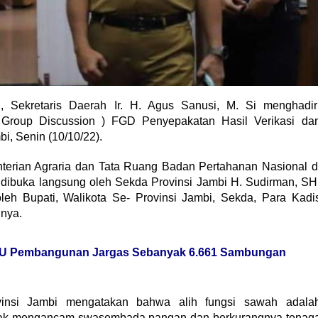
, Sekretaris Daerah Ir. H. Agus Sanusi, M. Si menghadir
 Group Discussion ) FGD Penyepakatan Hasil Verikasi da
bi, Senin (10/10/22).
terian Agraria dan Tata Ruang Badan Pertahanan Nasional d
 dibuka langsung oleh Sekda Provinsi Jambi H. Sudirman, SH
 oleh Bupati, Walikota Se- Provinsi Jambi, Sekda, Para Kadi
nya.
oU Pembangunan Jargas Sebanyak 6.661 Sambungan
vinsi Jambi mengatakan bahwa alih fungsi sawah adala
mpak mengancam swasembada pangan dan berkurangnya tenag