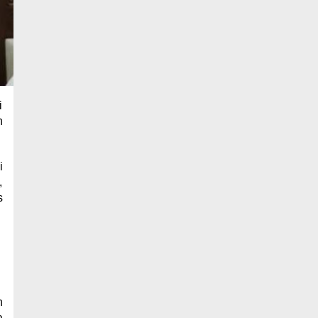
i
n
i
,
s
h
a