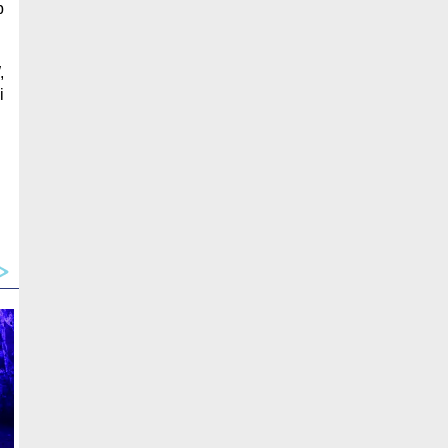
b
,
i