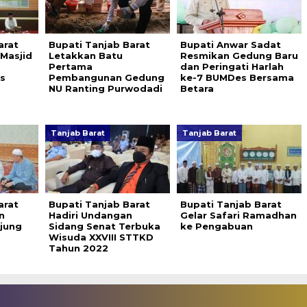
arat
Bupati Tanjab Barat
Bupati Anwar Sadat
 Masjid
Letakkan Batu
Resmikan Gedung Baru
Pertama
dan Peringati Harlah
s
Pembangunan Gedung
ke-7 BUMDes Bersama
NU Ranting Purwodadi
Betara
Tanjab Barat
Tanjab Barat
arat
Bupati Tanjab Barat
Bupati Tanjab Barat
n
Hadiri Undangan
Gelar Safari Ramadhan
jung
Sidang Senat Terbuka
ke Pengabuan
Wisuda XXVIII STTKD
Tahun 2022