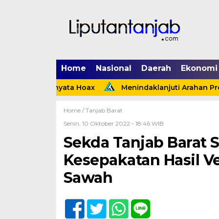
Home
Nasional
Daerah
Ekonomi
gi Ternyata Hoax
Menindaklanjuti Arahan Presiden, 
Home /
Tanjab Barat
Senin, 10 Oktober 2022 - 18:46 WIB
Sekda Tanjab Barat S
Kesepakatan Hasil Ver
Sawah