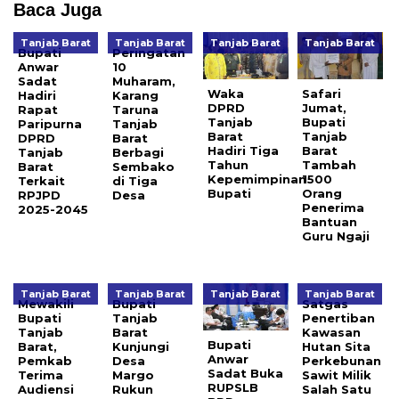
Baca Juga
Tanjab Barat
Tanjab Barat
Tanjab Barat
Tanjab Barat
Bupati
Peringatan
Anwar
10
Sadat
Muharam,
Waka
Safari
Hadiri
Karang
DPRD
Jumat,
Rapat
Taruna
Tanjab
Bupati
Paripurna
Tanjab
Barat
Tanjab
DPRD
Barat
Hadiri Tiga
Barat
Tanjab
Berbagi
Tahun
Tambah
Barat
Sembako
Kepemimpinan
1500
Terkait
di Tiga
Bupati
Orang
RPJPD
Desa
Penerima
2025-2045
Bantuan
Guru Ngaji
Tanjab Barat
Tanjab Barat
Tanjab Barat
Tanjab Barat
Mewakili
Bupati
Satgas
Bupati
Tanjab
Penertiban
Tanjab
Barat
Kawasan
Bupati
Barat,
Kunjungi
Hutan Sita
Anwar
Pemkab
Desa
Perkebunan
Sadat Buka
Terima
Margo
Sawit Milik
RUPSLB
Audiensi
Rukun
Salah Satu