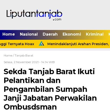
Home
Nasional
Daerah
Ekonomi
Kriminal
gi Ternyata Hoax
Menindaklanjuti Arahan Presiden, P
Home /
Tanjab Barat
Selasa, 2 November 2021 - 14:14 WIB
Sekda Tanjab Barat Ikuti
Pelantikan dan
Pengambilan Sumpah
Janji Jabatan Perwakilan
Ombusdsman