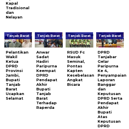
Kapal
Tradisional
dan
Nelayan
Tanjab Barat
Tanjab Barat
Tanjab Barat
Tanjab Barat
Pelantikan
Anwar
RSUD Fc
DPRD
Wakil
Sadat
Masuk
Tanjabar
Ketua
Hadiri
Seminal,
Gelar
DPRD
Paripurna
Pontas
Paripurna
Provinsi
Keempat
Kapten
Ke 4,
Jambi,
DPRD
Kesebelasan
Penyampaian
Bupati
Pendapat
Angkat
Laporan
Tanjab
Akhir
Bicara
Banggar
Barat
Bupati
dan
Ucapkan
Tanjab
Keputusan
Selamat
Barat
DPRD Serta
Terhadap
Pendapat
Raperda
Akhir
Bupati
Atas
Keputusan
DPRD