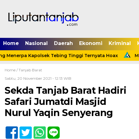
Home
Nasional
Daerah
Ekonomi
Kriminal
g Menerpa Kapolsek Tebing Tinggi Ternyata Hoax
Meni
Home /
Tanjab Barat
Sabtu, 20 November 2021 - 12:13 WIB
Sekda Tanjab Barat Hadiri
Safari Jumatdi Masjid
Nurul Yaqin Senyerang