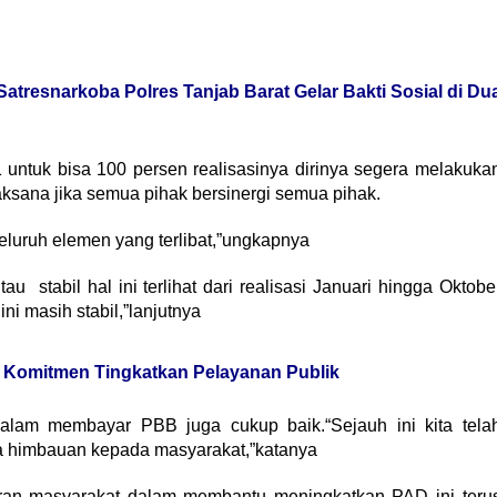
atresnarkoba Polres Tanjab Barat Gelar Bakti Sosial di Du
untuk bisa 100 persen realisasinya dirinya segera melakuka
laksana jika semua pihak bersinergi semua pihak.
seluruh elemen yang terlibat,”ungkapnya
u stabil hal ini terlihat dari realisasi Januari hingga Oktobe
i masih stabil,”lanjutnya
n Komitmen Tingkatkan Pelayanan Publik
alam membayar PBB juga cukup baik.“Sejauh ini kita tela
a himbauan kepada masyarakat,”katanya
aran masyarakat dalam membantu meningkatkan PAD ini teru