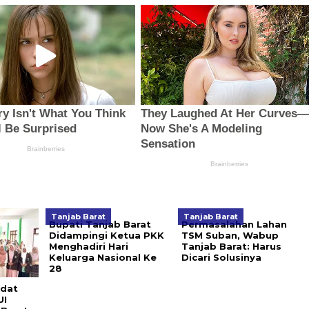
Tanjab Barat
Tanjab Barat
Bupati Tanjab Barat
Permasalahan Lahan
Didampingi Ketua PKK
TSM Suban, Wabup
Menghadiri Hari
Tanjab Barat: Harus
Keluarga Nasional Ke
Dicari Solusinya
28
adat
UI