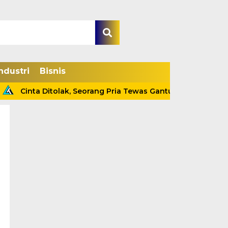
ndustri
Bisnis
Cinta Ditolak, Seorang Pria Tewas Gantung Diri Di Tanjab Bar