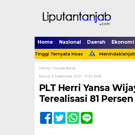
Home
Nasional
Daerah
Ekonomi
k Tebing Tinggi Ternyata Hoax
Menindaklanjuti Arah
Home /
Tanjab Barat
Kamis, 9 Desember 2021 - 11:34 WIB
PLT Herri Yansa Wija
Terealisasi 81 Persen