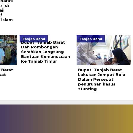
Barat:
ri di
aji
f
 Islam
Tanjab Barat
Tanjab Barat
Bupati Tanjab Barat
Dan Rombongan
Serahkan Langsung
Bantuan Kemanusiaan
Ke Tanjab Timur
 Barat
Bupati Tanjab Barat
wat
Lakukan Jemput Bola
Dalam Percepat
penurunan kasus
stunting