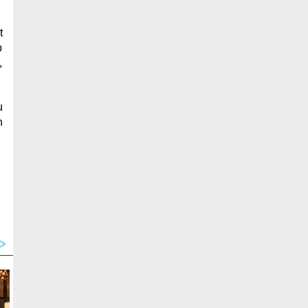
t
b
,
u
n