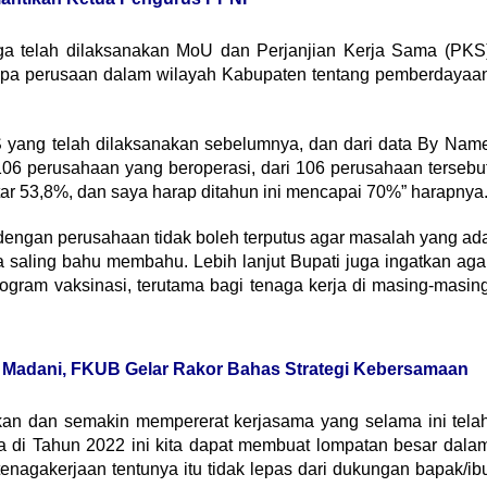
a telah dilaksanakan MoU dan Perjanjian Kerja Sama (PKS
apa perusaan dalam wilayah Kabupaten tentang pemberdayaa
S yang telah dilaksanakan sebelumnya, dan dari data By Nam
106 perusahaan yang beroperasi, dari 106 perusahaan tersebu
tar 53,8%, dan saya harap ditahun ini mencapai 70%” harapnya
dengan perusahaan tidak boleh terputus agar masalah yang ad
 saling bahu membahu. Lebih lanjut Bupati juga ingatkan aga
ogram vaksinasi, terutama bagi tenaga kerja di masing-masin
 Madani, FKUB Gelar Rakor Bahas Strategi Kebersamaan
tkan dan semakin mempererat kerjasama yang selama ini tela
a di Tahun 2022 ini kita dapat membuat lompatan besar dala
agakerjaan tentunya itu tidak lepas dari dukungan bapak/ib