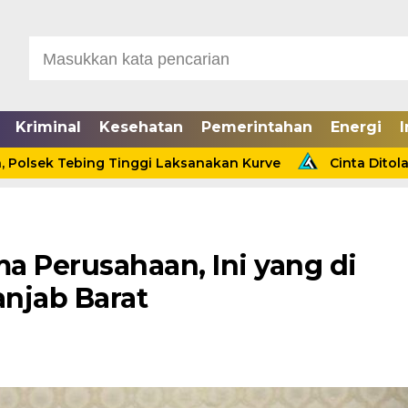
Kriminal
Kesehatan
Pemerintahan
Energi
I
ing Tinggi Laksanakan Kurve
Cinta Ditolak, Seorang P
a Perusahaan, Ini yang di
njab Barat