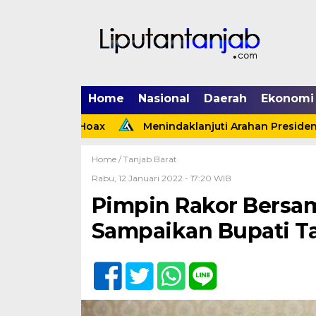
Home
Nasional
Daerah
Ekonomi
ta Hoax
Menindaklanjuti Arahan Presiden, Polsek Teb
Home /
Tanjab Barat
Rabu, 12 Januari 2022 - 17:20 WIB
Pimpin Rakor Bersam
Sampaikan Bupati Ta