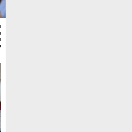
n
g
n
a