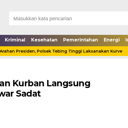
Kriminal
Kesehatan
Pemerintahan
Energi
I
n Presiden, Polsek Tebing Tinggi Laksanakan Kurve
C
an Kurban Langsung
war Sadat