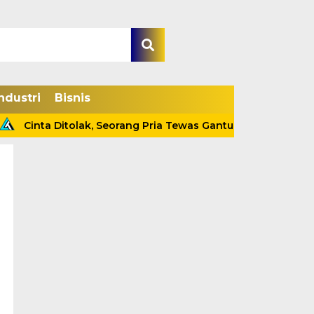
ndustri
Bisnis
inta Ditolak, Seorang Pria Tewas Gantung Diri Di Tanjab Bara