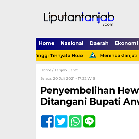
Home
Nasional
Daerah
Ekonomi
k Tebing Tinggi Ternyata Hoax
Menindaklanjuti Araha
Home /
Tanjab Barat
Selasa, 20 Juli 2021 - 17:22 WIB
Penyembelihan Hew
Ditangani Bupati An