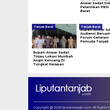
Anwar Sadat Da
Pelantikan PBSI
Barat
Tanjab Barat
Tanjab Barat
Bupati Anwar S
Audiensi Bersa
Forum Generasi
Pemuda Tanjab 
Bupati Anwar Sadat
Tinjau Lokasi Musibah
Angin Kencang Di
Tungkal Harapan
Copyright @ 2026 liputantanjab.com, All Rights 