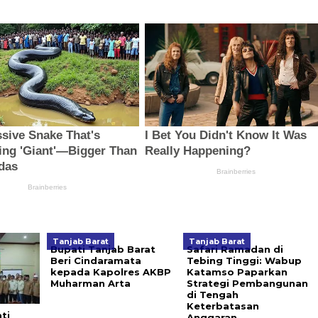
Tanjab Barat
Tanjab Barat
Bupati Tanjab Barat
Safari Ramadan di
Beri Cindaramata
Tebing Tinggi: Wabup
kepada Kapolres AKBP
Katamso Paparkan
Muharman Arta
Strategi Pembangunan
di Tengah
Keterbatasan
ti
Anggaran