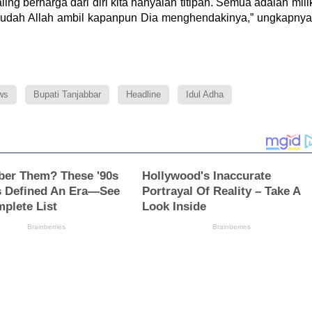
ing berharga dari diri kita hanyalah titipan. Semua adalah mili
udah Allah ambil kapanpun Dia menghendakinya,” ungkapnya
ws
Bupati Tanjabbar
Headline
Idul Adha