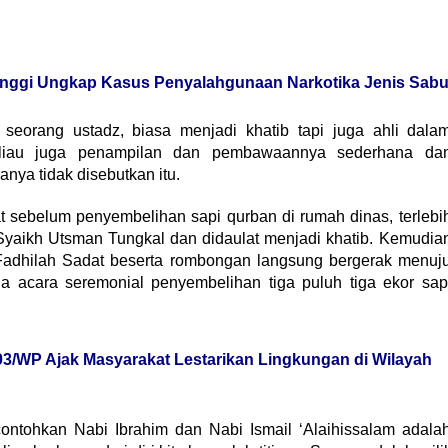
Tinggi Ungkap Kasus Penyalahgunaan Narkotika Jenis Sab
seorang ustadz, biasa menjadi khatib tapi juga ahli dala
eliau juga penampilan dan pembawaannya sederhana da
ya tidak disebutkan itu.
 sebelum penyembelihan sapi qurban di rumah dinas, terlebi
 Syaikh Utsman Tungkal dan didaulat menjadi khatib. Kemudia
j. Fadhilah Sadat beserta rombongan langsung bergerak menuj
acara seremonial penyembelihan tiga puluh tiga ekor sap
3/WP Ajak Masyarakat Lestarikan Lingkungan di Wilayah
contohkan Nabi Ibrahim dan Nabi Ismail ‘Alaihissalam adala