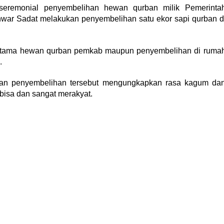
eremonial penyembelihan hewan qurban milik Pemerinta
nwar Sadat melakukan penyembelihan satu ekor sapi qurban d
ertama hewan qurban pemkab maupun penyembelihan di ruma
.
kan penyembelihan tersebut mengungkapkan rasa kagum da
bisa dan sangat merakyat.