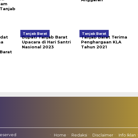
lam
 Tanjab
Tanjab Barat
Tanjab Barat
adat
Bupati Tanjab Barat
Tanjab Barat Terima
ma
Upacara di Hari Santri
Penghargaan KLA
Nasional 2023
Tahun 2021
Barat
Reserved
Home
Redaksi
Disclaimer
Info Iklan