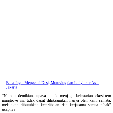
Baca Juga
Mengenal Desi, Motovlog dan Ladybiker Asal
Jakarta
“Namun demikian, upaya untuk menjaga kelestarian ekosistem
mangrove ini, tidak dapat dilaksanakan hanya oleh kami semata,
melainkan dibutuhkan keterlibatan dan kerjasama semua pihak”
ucapnya.