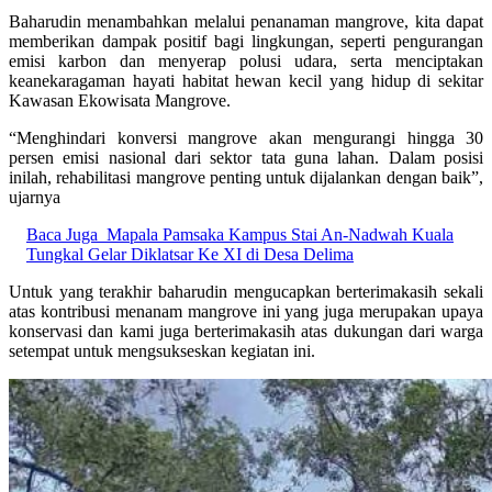
Baharudin menambahkan melalui penanaman mangrove, kita dapat
memberikan dampak positif bagi lingkungan, seperti pengurangan
emisi karbon dan menyerap polusi udara, serta menciptakan
keanekaragaman hayati habitat hewan kecil yang hidup di sekitar
Kawasan Ekowisata Mangrove.
“Menghindari konversi mangrove akan mengurangi hingga 30
persen emisi nasional dari sektor tata guna lahan. Dalam posisi
inilah, rehabilitasi mangrove penting untuk dijalankan dengan baik”,
ujarnya
Baca Juga
Mapala Pamsaka Kampus Stai An-Nadwah Kuala
Tungkal Gelar Diklatsar Ke XI di Desa Delima
Untuk yang terakhir baharudin mengucapkan berterimakasih sekali
atas kontribusi menanam mangrove ini yang juga merupakan upaya
konservasi dan kami juga berterimakasih atas dukungan dari warga
setempat untuk mengsukseskan kegiatan ini.