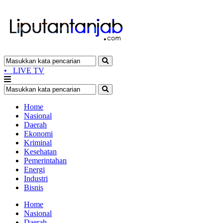
•
LIVE TV
Home
Nasional
Daerah
Ekonomi
Kriminal
Kesehatan
Pemerintahan
Energi
Industri
Bisnis
Home
Nasional
Daerah