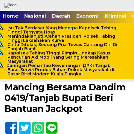
Home
Nasional
Daerah
Ekonomi
Kriminal
Isu Tak Berdasar Yang Menerpa Kapolsek Tebing
Tinggi Ternyata Hoax
Menindaklanjuti Arahan Presiden, Polsek Tebing
Tinggi Laksanakan Kurve
Cinta Ditolak, Seorang Pria Tewas Gantung Diri Di
Tanjab Barat
Kapolsek Tebing Tinggi Pimpin Ungkap Kasus
Pencurian Aki Mobil Yang Sering Meresahkan
Masyarakat
Jaringan Pemantau Kewenangan (JPK) Tanjab
Home /
Uncategorized
Barat Survei Produk Bahan Pokok Masyarakat di
Pasar Ritel Modern Kuala Tungkal
Minggu, 9 Januari 2022 - 10:27 WIB
Mancing Bersama Dandim
0419/Tanjab Bupati Beri
Bantuan Jackpot