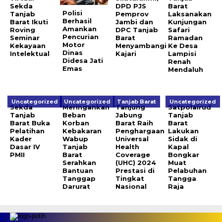
Sekda
DPD PJS
Barat
Polisi
Tanjab
Pemprov
Laksanakan
Berhasil
Barat Ikuti
Jambi dan
Kunjungan
Amankan
Roving
DPC Tanjab
Safari
Pencurian
Seminar
Barat
Ramadan
Motor
Kekayaan
Menyambangi
Ke Desa
Dinas
Intelektual
Kajari
Lampisi
Didesa Jati
Renah
Emas
Mendaluh
Uncategorized
Uncategorized
Tanjab Barat
Uncategorized
Sekda
Meringankan
Tanjung
Satpolairud
Tanjab
Beban
Jabung
Tanjab
Barat Buka
Korban
Barat Raih
Barat
Pelatihan
Kebakaran
Penghargaan
Lakukan
Kader
Wabup
Universal
Sidak di
Dasar IV
Tanjab
Health
Kapal
PMII
Barat
Coverage
Bongkar
Serahkan
(UHC) 2024
Muat
Bantuan
Prestasi di
Pelabuhan
Tanggap
Tingkat
Tangga
Darurat
Nasional
Raja