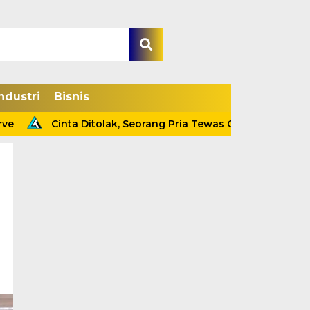
ndustri
Bisnis
Cinta Ditolak, Seorang Pria Tewas Gantung Diri Di Tanjab Bar