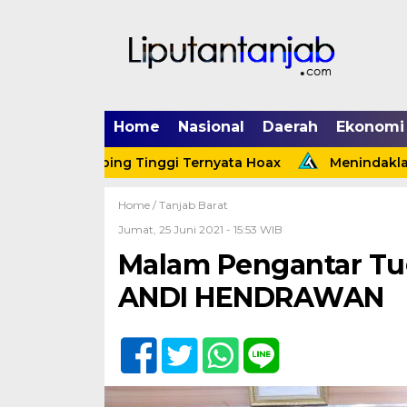
Home
Nasional
Daerah
Ekonomi
k Tebing Tinggi Ternyata Hoax
Menindaklanjuti Arah
Home /
Tanjab Barat
Jumat, 25 Juni 2021 - 15:53 WIB
Malam Pengantar Tug
ANDI HENDRAWAN