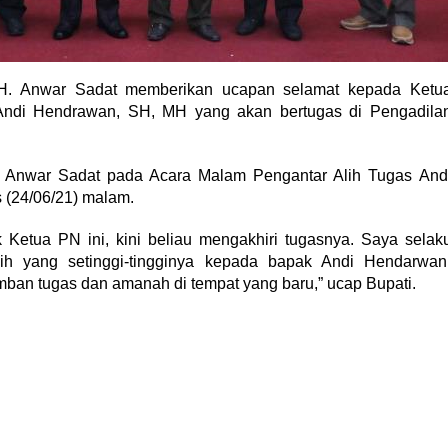
t H. Anwar Sadat memberikan ucapan selamat kepada Ketu
Andi Hendrawan, SH, MH yang akan bertugas di Pengadila
. Anwar Sadat pada Acara Malam Pengantar Alih Tugas And
 (24/06/21) malam.
etua PN ini, kini beliau mengakhiri tugasnya. Saya selak
h yang setinggi-tingginya kepada bapak Andi Hendarwan
an tugas dan amanah di tempat yang baru,” ucap Bupati.