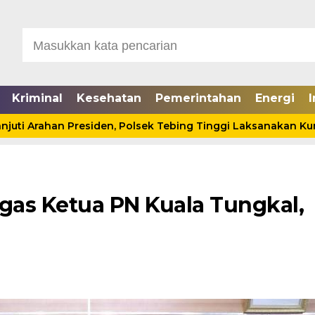
Kriminal
Kesehatan
Pemerintahan
Energi
I
an Presiden, Polsek Tebing Tinggi Laksanakan Kurve
as Ketua PN Kuala Tungkal,