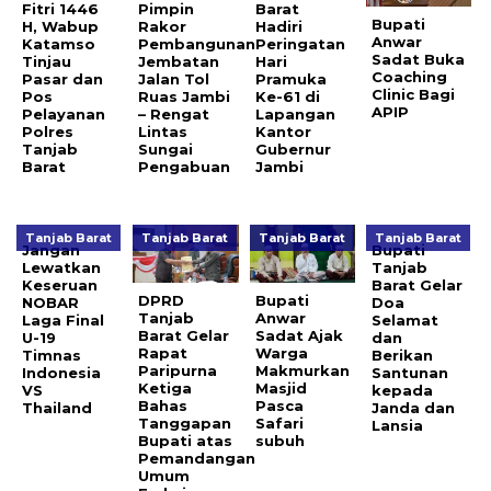
Fitri 1446
Pimpin
Barat
Bupati
H, Wabup
Rakor
Hadiri
Anwar
Katamso
Pembangunan
Peringatan
Sadat Buka
Tinjau
Jembatan
Hari
Coaching
Pasar dan
Jalan Tol
Pramuka
Clinic Bagi
Pos
Ruas Jambi
Ke-61 di
APIP
Pelayanan
– Rengat
Lapangan
Polres
Lintas
Kantor
Tanjab
Sungai
Gubernur
Barat
Pengabuan
Jambi
Tanjab Barat
Tanjab Barat
Tanjab Barat
Tanjab Barat
Jangan
Bupati
Lewatkan
Tanjab
Keseruan
Barat Gelar
DPRD
Bupati
NOBAR
Doa
Tanjab
Anwar
Laga Final
Selamat
Barat Gelar
Sadat Ajak
U-19
dan
Rapat
Warga
Timnas
Berikan
Paripurna
Makmurkan
Indonesia
Santunan
Ketiga
Masjid
VS
kepada
Bahas
Pasca
Thailand
Janda dan
Tanggapan
Safari
Lansia
Bupati atas
subuh
Pemandangan
Umum