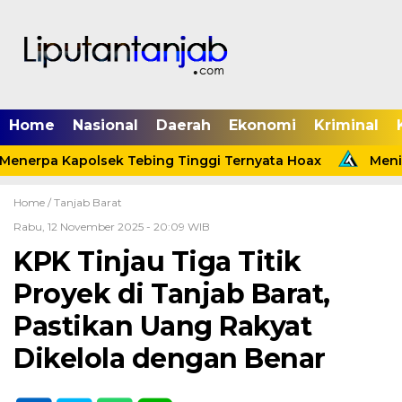
Home
Nasional
Daerah
Ekonomi
Kriminal
enerpa Kapolsek Tebing Tinggi Ternyata Hoax
Menind
Home /
Tanjab Barat
Rabu, 12 November 2025 - 20:09 WIB
KPK Tinjau Tiga Titik
Proyek di Tanjab Barat,
Pastikan Uang Rakyat
Dikelola dengan Benar