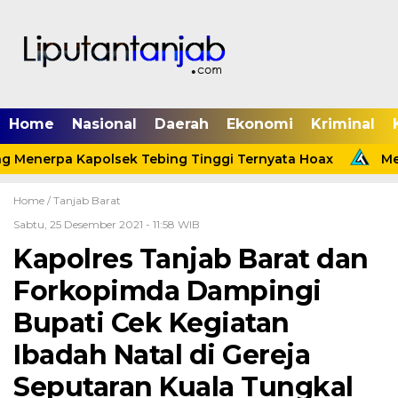
Home
Nasional
Daerah
Ekonomi
Kriminal
g Menerpa Kapolsek Tebing Tinggi Ternyata Hoax
Meni
Home /
Tanjab Barat
Sabtu, 25 Desember 2021 - 11:58 WIB
Kapolres Tanjab Barat dan
Forkopimda Dampingi
Bupati Cek Kegiatan
Ibadah Natal di Gereja
Seputaran Kuala Tungkal