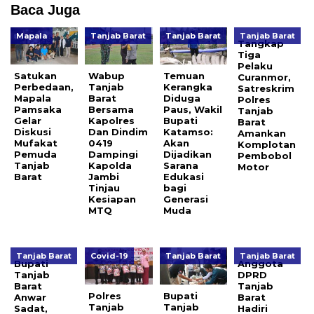
Baca Juga
Mapala
Tanjab Barat
Tanjab Barat
Tanjab Barat
Tangkap
Tiga
Pelaku
Satukan
Wabup
Temuan
Curanmor,
Perbedaan,
Tanjab
Kerangka
Satreskrim
Mapala
Barat
Diduga
Polres
Pamsaka
Bersama
Paus, Wakil
Tanjab
Gelar
Kapolres
Bupati
Barat
Diskusi
Dan Dindim
Katamso:
Amankan
Mufakat
0419
Akan
Komplotan
Pemuda
Dampingi
Dijadikan
Pembobol
Tanjab
Kapolda
Sarana
Motor
Barat
Jambi
Edukasi
Tinjau
bagi
Kesiapan
Generasi
MTQ
Muda
Tanjab Barat
Covid-19
Tanjab Barat
Tanjab Barat
Bupati
Anggota
Tanjab
DPRD
Barat
Tanjab
Polres
Bupati
Anwar
Barat
Tanjab
Tanjab
Sadat,
Hadiri