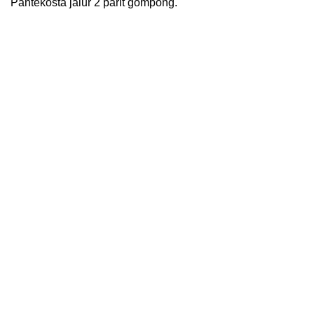
Pantekosta jalur 2 parit gompong.