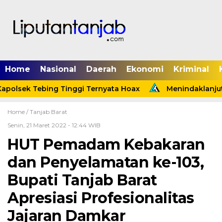
Home
Nasional
Daerah
Ekonomi
Kriminal
olsek Tebing Tinggi Ternyata Hoax
Menindaklanjuti 
Home /
Tanjab Barat
Senin, 21 Maret 2022 - 12:44 WIB
HUT Pemadam Kebakaran
dan Penyelamatan ke-103,
Bupati Tanjab Barat
Apresiasi Profesionalitas
Jajaran Damkar