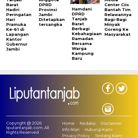
Barat
DPRD
Center Ciis
Hamdani
Hadiri
Provinsi
Bantah Tim
DPRD
Peringatan
Jambi
Relawannya
Tanjab
Hari
Ditetapkan
Bagi-Bagi
Barat
Pramuka
tersangka
Minyak
Berbagi
Ke-61 di
Goreng Ke
Kebahagiaan
Lapangan
Masyarakat
Ramadan
Kantor
Bersama
Gubernur
Warga
Jambi
Kampung
Baru
Copyright @ 2026
Home
Redaksi
Disclaimer
liputantanjab.com, All
Info Iklan
Hubungi Kami
Rights Reserved
Privacy Policy
Tentang Kami