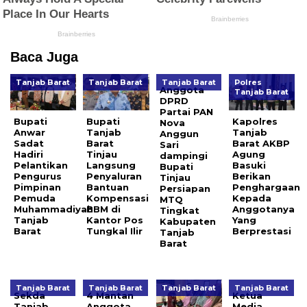
Baca Juga
Tanjab Barat
Tanjab Barat
Tanjab Barat
Polres
Anggota
Tanjab Barat
DPRD
Partai PAN
Bupati
Bupati
Kapolres
Nova
Anwar
Tanjab
Tanjab
Anggun
Sadat
Barat
Barat AKBP
Sari
Hadiri
Tinjau
Agung
dampingi
Pelantikan
Langsung
Basuki
Bupati
Pengurus
Penyaluran
Berikan
Tinjau
Pimpinan
Bantuan
Penghargaan
Persiapan
Pemuda
Kompensasi
Kepada
MTQ
Muhammadiyah
BBM di
Anggotanya
Tingkat
Tanjab
Kantor Pos
Yang
Kabupaten
Barat
Tungkal Ilir
Berprestasi
Tanjab
Barat
Tanjab Barat
Tanjab Barat
Tanjab Barat
Tanjab Barat
Sekda
4 Mantan
Ketua
Tanjab
Anggota
Media