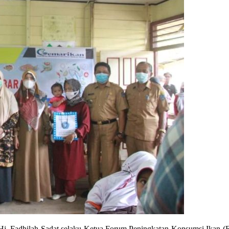
. Fadhilah Sadat selaku Ketua Forum Peningkatan Konsumsi Ikan (Fo