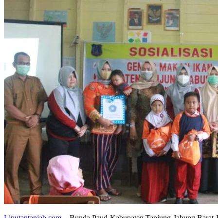
Liputantanjab.com
– Bunda Paud Kabupaten Tanjung Jabung Barat Hj