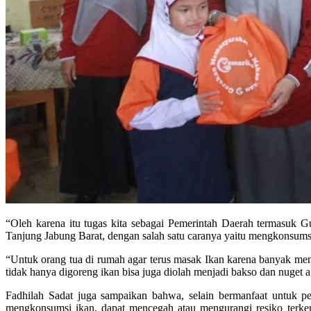
“Oleh karena itu tugas kita sebagai Pemerintah Daerah termasuk
Tanjung Jabung Barat, dengan salah satu caranya yaitu mengkonsumsi 
“Untuk orang tua di rumah agar terus masak Ikan karena banyak me
tidak hanya digoreng ikan bisa juga diolah menjadi bakso dan nuget 
Fadhilah Sadat juga sampaikan bahwa, selain bermanfaat untuk p
mengkonsumsi ikan, dapat mencegah atau mengurangi resiko terken