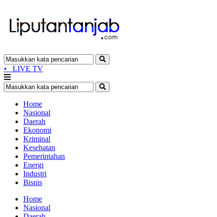
•
LIVE TV
Home
Nasional
Daerah
Ekonomi
Kriminal
Kesehatan
Pemerintahan
Energi
Industri
Bisnis
Home
Nasional
Daerah