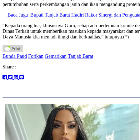
pertumbuhan serta perkembangan janin dan ikan mengandung protein 
Baca Juga
Bupati Tanjab Barat Hadiri Rakor Sinergi dan Penguat
“Kepada orang tua, khususnya Guru, setiap ada pertemuan komite de
Dinas Terkait untuk memberikan masukan kepada masyarakat dan ter
Daya Manusia kita menjadi tinggi dan berkualitas,” tutupnya.(*)
Bunda Paud
Forikan
Gemarikan
Tanjab Barat
Share :