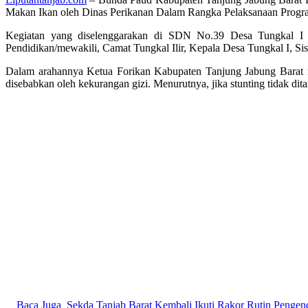
Makan Ikan oleh Dinas Perikanan Dalam Rangka Pelaksanaan Prog
Kegiatan yang diselenggarakan di SDN No.39 Desa Tungkal I i
Pendidikan/mewakili, Camat Tungkal Ilir, Kepala Desa Tungkal I, 
Dalam arahannya Ketua Forikan Kabupaten Tanjung Jabung Barat m
disebabkan oleh kekurangan gizi. Menurutnya, jika stunting tidak d
Baca Juga
Sekda Tanjab Barat Kembali Ikuti Rakor Rutin Pengend