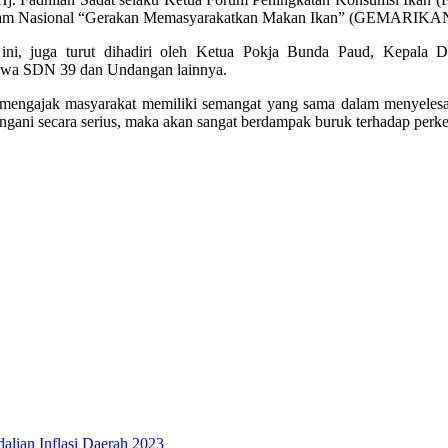
ram Nasional “Gerakan Memasyarakatkan Makan Ikan” (GEMARIKAN).
ni, juga turut dihadiri oleh Ketua Pokja Bunda Paud, Kepala Di
Siswa SDN 39 dan Undangan lainnya.
engajak masyarakat memiliki semangat yang sama dalam menyelesaika
itangani secara serius, maka akan sangat berdampak buruk terhadap pe
alian Inflasi Daerah 2023