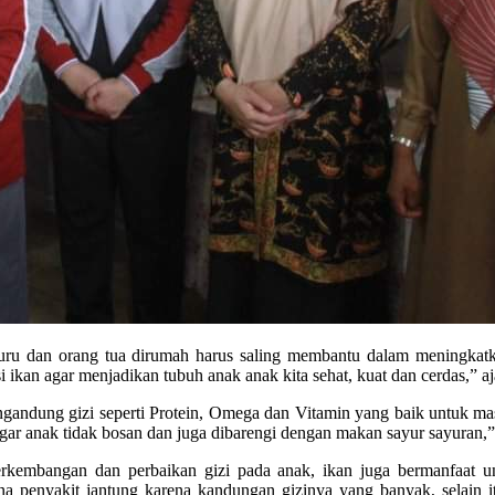
 Guru dan orang tua dirumah harus saling membantu dalam meningkat
ikan agar menjadikan tubuh anak anak kita sehat, kuat dan cerdas,” a
ngandung gizi seperti Protein, Omega dan Vitamin yang baik untuk ma
agar anak tidak bosan dan juga dibarengi dengan makan sayur sayuran,
erkembangan dan perbaikan gizi pada anak, ikan juga bermanfaat u
a penyakit jantung karena kandungan gizinya yang banyak, selain it