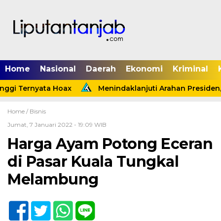
Home
Nasional
Daerah
Ekonomi
Kriminal
ggi Ternyata Hoax
Menindaklanjuti Arahan Presiden, 
Home /
Bisnis
Jumat, 7 Januari 2022 - 19:09 WIB
Harga Ayam Potong Eceran
di Pasar Kuala Tungkal
Melambung