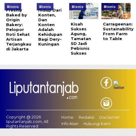
Bisnis
Bisnis
Bisnis
Bisnis
Freshly
Hidup Dari
Baked by
Konten,
Origin
Dan
Kisah
Carrageenan:
Bakery:
Konten
Sukses
Sustainability
Pelopor
Adalah
Agung,
From Farm
Roti Sehat
Kehidupan
Tamatan
to Table
Artisan
Bagi Dery-
SD Jadi
Terjangkau
Kuningan
Pebisnis
di Jakarta
Sukses
Copyright @ 2026
Home
Redaksi
Disclaimer
liputantanjab.com, All
Info Iklan
Hubungi Kami
Rights Reserved
Privacy Policy
Tentang Kami