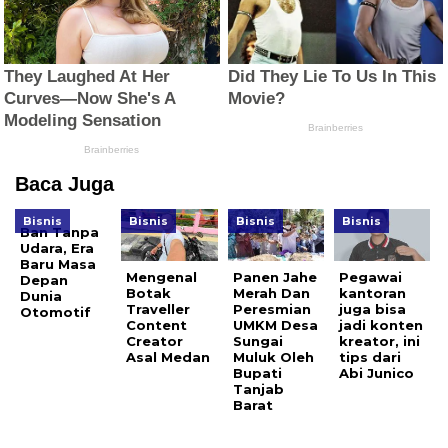
Baca Juga
Bisnis
Bisnis
Bisnis
Bisnis
Ban Tanpa
Udara, Era
Baru Masa
Mengenal
Panen Jahe
Pegawai
Depan
Botak
Merah Dan
kantoran
Dunia
Traveller
Peresmian
juga bisa
Otomotif
Content
UMKM Desa
jadi konten
Creator
Sungai
kreator, ini
Asal Medan
Muluk Oleh
tips dari
Bupati
Abi Junico
Tanjab
Barat