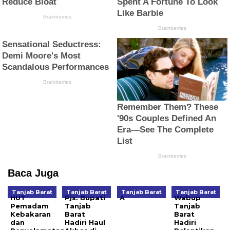
Baca Juga
Tanjab Barat
Tanjab Barat
Tanjab Barat
Tanjab Barat
HUT
Pjs. Bupati
A
Wabup
Pemadam
Tanjab
Tanjab
Kebakaran
Barat
Barat
dan
Hadiri Haul
Hadiri