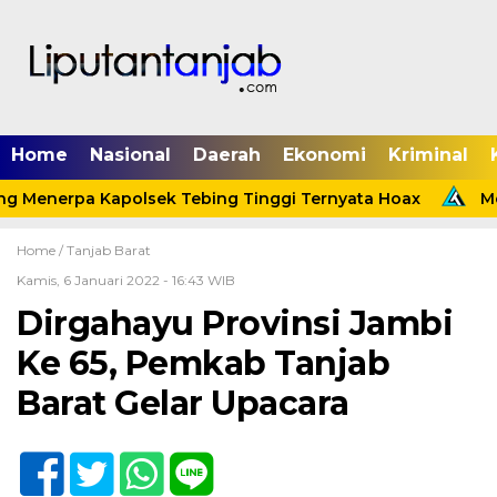
Home
Nasional
Daerah
Ekonomi
Kriminal
 Menerpa Kapolsek Tebing Tinggi Ternyata Hoax
Meni
Home /
Tanjab Barat
Kamis, 6 Januari 2022 - 16:43 WIB
Dirgahayu Provinsi Jambi
Ke 65, Pemkab Tanjab
Barat Gelar Upacara