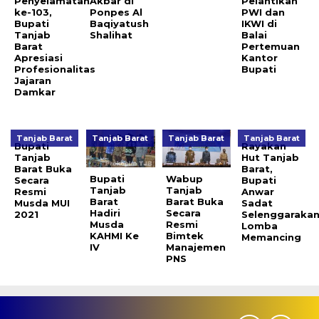
Penyelamatan
Akbar di
Pelantikan
ke-103,
Ponpes Al
PWI dan
Bupati
Baqiyatush
IKWI di
Tanjab
Shalihat
Balai
Barat
Pertemuan
Apresiasi
Kantor
Profesionalitas
Bupati
Jajaran
Damkar
Tanjab Barat
Tanjab Barat
Tanjab Barat
Tanjab Barat
Bupati
Rayakan
Tanjab
Hut Tanjab
Barat Buka
Barat,
Bupati
Wabup
Secara
Bupati
Tanjab
Tanjab
Resmi
Anwar
Barat
Barat Buka
Musda MUI
Sadat
Hadiri
Secara
2021
Selenggaraka
Musda
Resmi
Lomba
KAHMI Ke
Bimtek
Memancing
IV
Manajemen
PNS