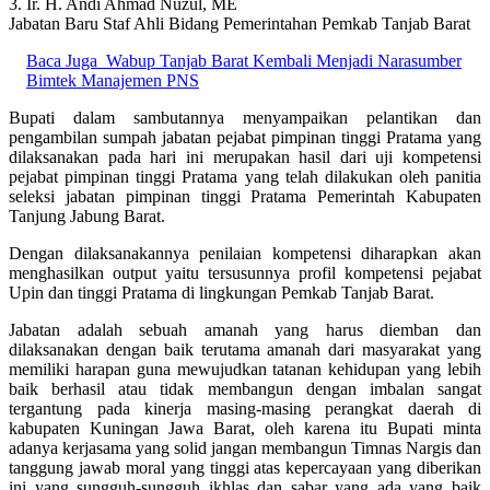
3. Ir. H. Andi Ahmad Nuzul, ME
Jabatan Baru Staf Ahli Bidang Pemerintahan Pemkab Tanjab Barat
Baca Juga
Wabup Tanjab Barat Kembali Menjadi Narasumber
Bimtek Manajemen PNS
Bupati dalam sambutannya menyampaikan pelantikan dan
pengambilan sumpah jabatan pejabat pimpinan tinggi Pratama yang
dilaksanakan pada hari ini merupakan hasil dari uji kompetensi
pejabat pimpinan tinggi Pratama yang telah dilakukan oleh panitia
seleksi jabatan pimpinan tinggi Pratama Pemerintah Kabupaten
Tanjung Jabung Barat.
Dengan dilaksanakannya penilaian kompetensi diharapkan akan
menghasilkan output yaitu tersusunnya profil kompetensi pejabat
Upin dan tinggi Pratama di lingkungan Pemkab Tanjab Barat.
Jabatan adalah sebuah amanah yang harus diemban dan
dilaksanakan dengan baik terutama amanah dari masyarakat yang
memiliki harapan guna mewujudkan tatanan kehidupan yang lebih
baik berhasil atau tidak membangun dengan imbalan sangat
tergantung pada kinerja masing-masing perangkat daerah di
kabupaten Kuningan Jawa Barat, oleh karena itu Bupati minta
adanya kerjasama yang solid jangan membangun Timnas Nargis dan
tanggung jawab moral yang tinggi atas kepercayaan yang diberikan
ini yang sungguh-sungguh ikhlas dan sabar yang ada yang baik