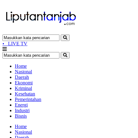
•
LIVE TV
Home
Nasional
Daerah
Ekonomi
Kriminal
Kesehatan
Pemerintahan
Energi
Industri
Bisnis
Home
Nasional
Daerah