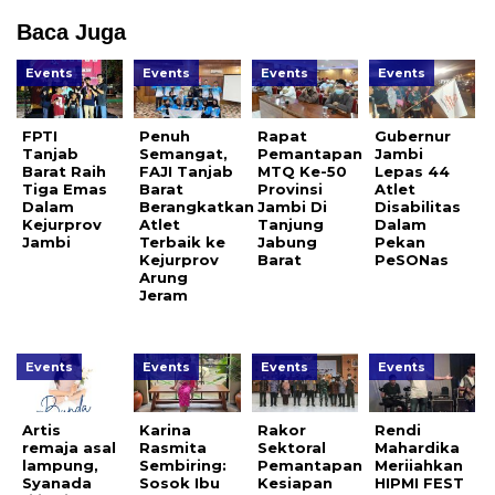
Baca Juga
Events
Events
Events
Events
FPTI
Penuh
Rapat
Gubernur
Tanjab
Semangat,
Pemantapan
Jambi
Barat Raih
FAJI Tanjab
MTQ Ke-50
Lepas 44
Tiga Emas
Barat
Provinsi
Atlet
Dalam
Berangkatkan
Jambi Di
Disabilitas
Kejurprov
Atlet
Tanjung
Dalam
Jambi
Terbaik ke
Jabung
Pekan
Kejurprov
Barat
PeSONas
Arung
Jeram
Events
Events
Events
Events
Artis
Karina
Rakor
Rendi
remaja asal
Rasmita
Sektoral
Mahardika
lampung,
Sembiring:
Pemantapan
Meriiahkan
Syanada
Sosok Ibu
Kesiapan
HIPMI FEST