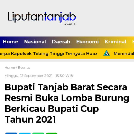
Home
Nasional
Daerah
Ekonomi
Kriminal
pa Kapolsek Tebing Tinggi Ternyata Hoax
Menindakla
Home /
Events
Minggu, 12 September 2021 - 13:30 WIB
Bupati Tanjab Barat Secara
Resmi Buka Lomba Burung
Berkicau Bupati Cup
Tahun 2021