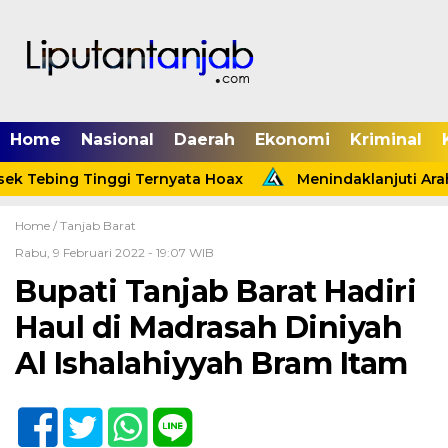
Home
Nasional
Daerah
Ekonomi
Kriminal
k Tebing Tinggi Ternyata Hoax
Menindaklanjuti Araha
Home /
Tanjab Barat
Rabu, 9 Februari 2022 - 19:07 WIB
Bupati Tanjab Barat Hadiri
Haul di Madrasah Diniyah
Al Ishalahiyyah Bram Itam