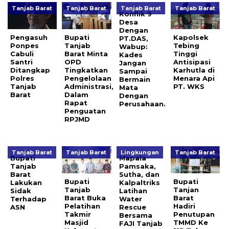
Tanjab Barat
Tanjab Barat
Tanjab Barat
Tanjab Barat
Konflik 9
Desa
Dengan
Pengasuh
Bupati
Kapolsek
PT.DAS,
Ponpes
Tanjab
Tebing
Wabup:
Cabuli
Barat Minta
Tinggi
Kades
Santri
OPD
Antisipasi
Jangan
Ditangkap
Tingkatkan
Karhutla di
Sampai
Polres
Pengelolaan
Menara Api
Bermain
Tanjab
Administrasi,
PT. WKS
Mata
Barat
Dalam
Dengan
Rapat
Perusahaan.
Penguatan
RPJMD
Tanjab Barat
Tanjab Barat
Lingkungan
Tanjab Barat
Bupati
Mapala
Tanjab
Pamsaka,
Barat
Sutha, dan
Bupati
Bupati
Lakukan
Kalpaltriks
Tanjab
Tanjan
Sidak
Latihan
Barat Buka
Barat
Terhadap
Water
Pelatihan
Hadiri
ASN
Rescue
Takmir
Penutupan
Bersama
Masjid
TMMD Ke
FAJI Tanjab