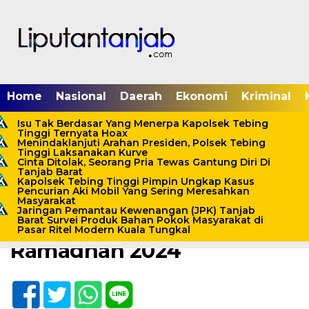
Home
Nasional
Daerah
Ekonomi
Kriminal
Isu Tak Berdasar Yang Menerpa Kapolsek Tebing
Tinggi Ternyata Hoax
Menindaklanjuti Arahan Presiden, Polsek Tebing
Tinggi Laksanakan Kurve
Home /
Tanjab Barat
Cinta Ditolak, Seorang Pria Tewas Gantung Diri Di
Tanjab Barat
Jumat, 15 Maret 2024 - 21:25 WIB
Kapolsek Tebing Tinggi Pimpin Ungkap Kasus
Pencurian Aki Mobil Yang Sering Meresahkan
Bupati Tanjab Barat Buka
Masyarakat
Jaringan Pemantau Kewenangan (JPK) Tanjab
Bazar Ekonomi Kreatif
Barat Survei Produk Bahan Pokok Masyarakat di
Pasar Ritel Modern Kuala Tungkal
Ramadhan 2024