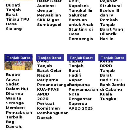
Barat Gelar
Polri,
Pejabat
Bupati
Audiensi
Kapolsek
Struktural
Tanjab
dengan
Tungkal Ilir
Eselon III
Barat
Perwakilan
Salurkan
dan IV
Tinjau TPU
SKK Migas
Bantuan
Pemkab
Desa
Sumbagsel
untuk Anak
Tanjab
Sialang
Stunting di
Barat Yang
Desa
Dilantik
Pembengis
Hari Ini
Tanjab Barat
Tanjab Barat
Tanjab Barat
Tanjab Barat
DPRD
Bupati
Ketua
Tanjab
Tanjab
DPRD
Barat Gelar
Barat
Tanjab
Bupati
Rapat
Hadiri
Barat
Anwar
Paripurna
Rapat
Hadiri HUT
Sadat
Penandatanganan
Paripurna
Bank Jambi
Dalam Hut
KUA-PPAS
Penyampaian
di Cabang
Dharma
APBD
Nota
Kuala
Wanita
2026:
Pengantar
Tungkal
Semoga
Perkuat
Raperda
Memberi
Komitmen
APBD 2023
Pengabdian
Pembangunan
Terbaik
Daerah
Bagi
Daerah.