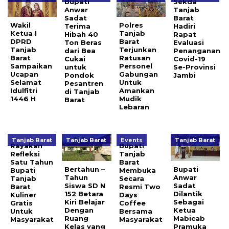
Bupati
Sekda
Anwar
Tanjab
Sadat
Barat
Wakil
Polres
Terima
Hadiri
Ketua I
Tanjab
Hibah 40
Rapat
DPRD
Barat
Ton Beras
Evaluasi
Tanjab
Terjunkan
dari Bea
Penanganan
Barat
Ratusan
Cukai
Covid-19
Sampaikan
Personel
untuk
Se-Provinsi
Ucapan
Gabungan
Pondok
Jambi
Selamat
Untuk
Pesantren
Idulfitri
Amankan
di Tanjab
1446 H
Mudik
Barat
Lebaran
Tanjab Barat
Tanjab Barat
Events
Tanjab Barat
Rayakan
Bupati
Refleksi
Tanjab
Satu Tahun
Barat
Bertahun –
Bupati
Bupati
Membuka
Tahun
Anwar
Tanjab
Secara
Siswa SD N
Sadat
Barat
Resmi Two
152 Betara
Dilantik
Kuliner
Days
Kiri Belajar
Sebagai
Gratis
Coffee
Dengan
Ketua
Untuk
Bersama
Ruang
Mabicab
Masyarakat
Masyarakat
Kelas yang
Pramuka