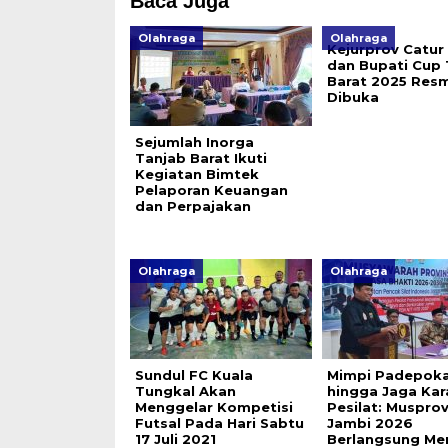
Baca Juga
Olahraga
Olahraga
Kejurprov Catur
dan Bupati Cup 
Barat 2025 Resm
Dibuka
Sejumlah Inorga
Tanjab Barat Ikuti
Kegiatan Bimtek
Pelaporan Keuangan
dan Perpajakan
Olahraga
Olahraga
Sundul FC Kuala
Mimpi Padepok
Tungkal Akan
hingga Jaga Kar
Menggelar Kompetisi
Pesilat: Musprov
Futsal Pada Hari Sabtu
Jambi 2026
17 Juli 2021
Berlangsung Me