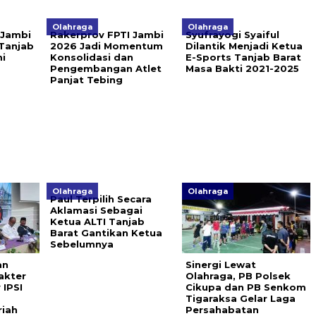
Olahraga
Olahraga
 Jambi
Rakerprov FPTI Jambi
Syufrayogi Syaiful
Tanjab
2026 Jadi Momentum
Dilantik Menjadi Ketua
i
Konsolidasi dan
E-Sports Tanjab Barat
Pengembangan Atlet
Masa Bakti 2021-2025
Panjat Tebing
Olahraga
Olahraga
Paul Terpilih Secara
Aklamasi Sebagai
Ketua ALTI Tanjab
Barat Gantikan Ketua
Sebelumnya
an
Sinergi Lewat
akter
Olahraga, PB Polsek
 IPSI
Cikupa dan PB Senkom
Tigaraksa Gelar Laga
riah
Persahabatan