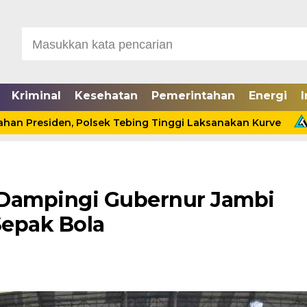
Kriminal
Kesehatan
Pemerintahan
Energi
I
den, Polsek Tebing Tinggi Laksanakan Kurve
Cinta Di
 Dampingi Gubernur Jambi
Sepak Bola