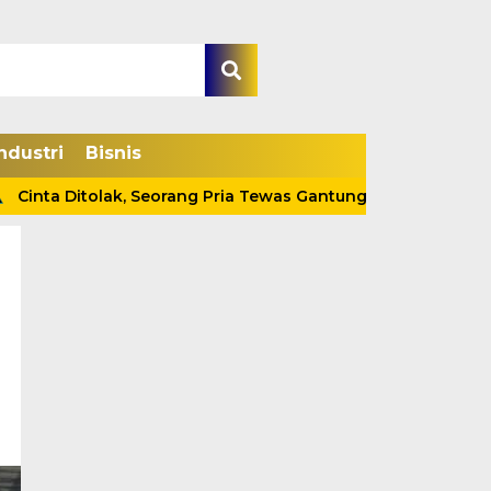
ndustri
Bisnis
tolak, Seorang Pria Tewas Gantung Diri Di Tanjab Barat