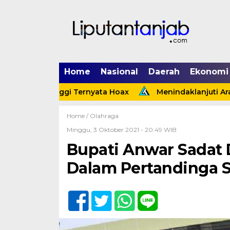
Home
Nasional
Daerah
Ekonomi
g Tinggi Ternyata Hoax
Menindaklanjuti Arahan Presi
Home /
Olahraga
Minggu, 3 Oktober 2021 - 20:49 WIB
Bupati Anwar Sadat
Dalam Pertandinga 