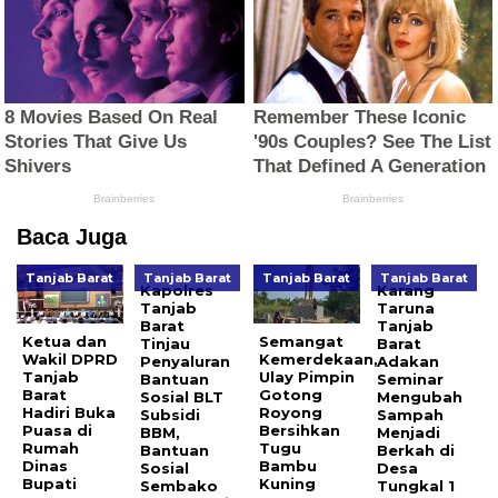
Baca Juga
Tanjab Barat
Tanjab Barat
Tanjab Barat
Tanjab Barat
Kapolres
Karang
Tanjab
Taruna
Barat
Tanjab
Ketua dan
Semangat
Tinjau
Barat
Wakil DPRD
Kemerdekaan,
Penyaluran
Adakan
Tanjab
Ulay Pimpin
Bantuan
Seminar
Barat
Gotong
Sosial BLT
Mengubah
Hadiri Buka
Royong
Subsidi
Sampah
Puasa di
Bersihkan
BBM,
Menjadi
Rumah
Tugu
Bantuan
Berkah di
Dinas
Bambu
Sosial
Desa
Bupati
Kuning
Sembako
Tungkal 1