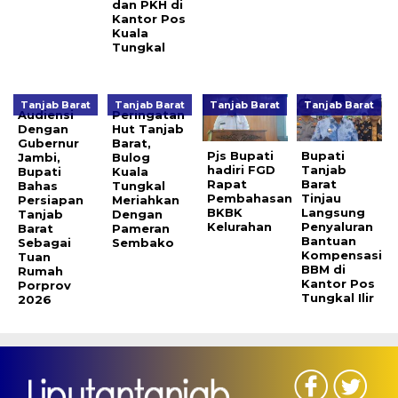
dan PKH di
Kantor Pos
Kuala
Tungkal
Tanjab Barat
Tanjab Barat
Tanjab Barat
Tanjab Barat
Audiensi
Peringatan
Dengan
Hut Tanjab
Gubernur
Barat,
Pjs Bupati
Bupati
Jambi,
Bulog
hadiri FGD
Tanjab
Bupati
Kuala
Rapat
Barat
Bahas
Tungkal
Pembahasan
Tinjau
Persiapan
Meriahkan
BKBK
Langsung
Tanjab
Dengan
Kelurahan
Penyaluran
Barat
Pameran
Bantuan
Sebagai
Sembako
Kompensasi
Tuan
BBM di
Rumah
Kantor Pos
Porprov
Tungkal Ilir
2026