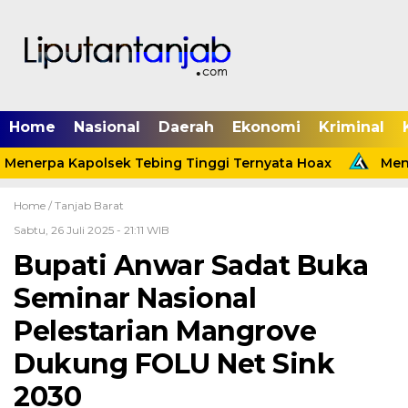
Home
Nasional
Daerah
Ekonomi
Kriminal
Menerpa Kapolsek Tebing Tinggi Ternyata Hoax
Menin
Home /
Tanjab Barat
Sabtu, 26 Juli 2025 - 21:11 WIB
Bupati Anwar Sadat Buka
Seminar Nasional
Pelestarian Mangrove
Dukung FOLU Net Sink
2030