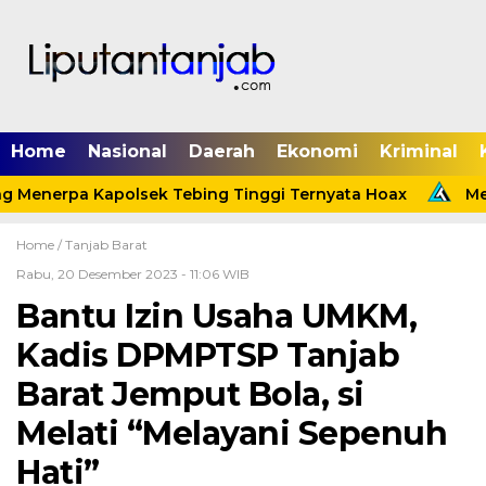
Home
Nasional
Daerah
Ekonomi
Kriminal
 Menerpa Kapolsek Tebing Tinggi Ternyata Hoax
Meni
Home /
Tanjab Barat
Rabu, 20 Desember 2023 - 11:06 WIB
Bantu Izin Usaha UMKM,
Kadis DPMPTSP Tanjab
Barat Jemput Bola, si
Melati “Melayani Sepenuh
Hati”