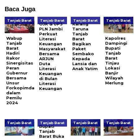
Baca Juga
Tanjab Barat
Tanjab Barat
Tanjab Barat
Tanjab Barat
OJK & UP3
Karang
PLN Jambi
Taruna
Perkuat
Tanjab
Wabup
Kapolres
Literasi
Barat
Tanjab
Dampingi
Keuangan
Bagikan
Barat
Bupati
Masyarakat
Paket
Hadiri
Tanjab
Bersama
Sembako
Rakor
Barat
ARJUN
Kepada
Sinergisitas
Tinjau
Duta
Lansia dan
Peran
Lokasi
Literasi
Anak Yatim
Gubernur
Banjir
Keuangan
Bersama
Wilayah
di Bulan
Unsur
Merlung
Literasi
Forkopimda
Keuangan
dalam
Pemilu
2024
Tanjab Barat
Tanjab Barat
Tanjab Barat
Tanjab Barat
Bupati
Tanjab
Barat Buka