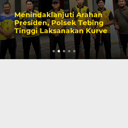
an
Cinta Ditolak, Seorang
ng
Tewas Gantung Diri Di
rve
Tanjab Barat