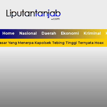
Home
Nasional
Daerah
Ekonomi
Kriminal
asar Yang Menerpa Kapolsek Tebing Tinggi Ternyata Hoax