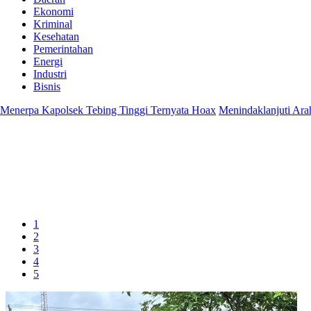
Ekonomi
Kriminal
Kesehatan
Pemerintahan
Energi
Industri
Bisnis
erpa Kapolsek Tebing Tinggi Ternyata Hoax
Menindaklanjuti Arahan 
1
2
3
4
5