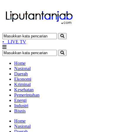
•
LIVE TV
Home
Nasional
Daerah
Ekonomi
Kriminal
Kesehatan
Pemerintahan
Energi
Industri
Bisnis
Home
Nasional
Daerah