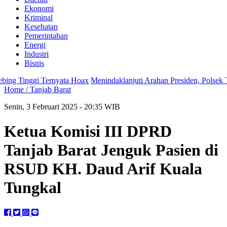
Ekonomi
Kriminal
Kesehatan
Pemerintahan
Energi
Industri
Bisnis
 Tinggi Ternyata Hoax
Menindaklanjuti Arahan Presiden, Polsek Tebi
Home /
Tanjab Barat
Senin, 3 Februari 2025 - 20:35 WIB
Ketua Komisi III DPRD
Tanjab Barat Jenguk Pasien di
RSUD KH. Daud Arif Kuala
Tungkal