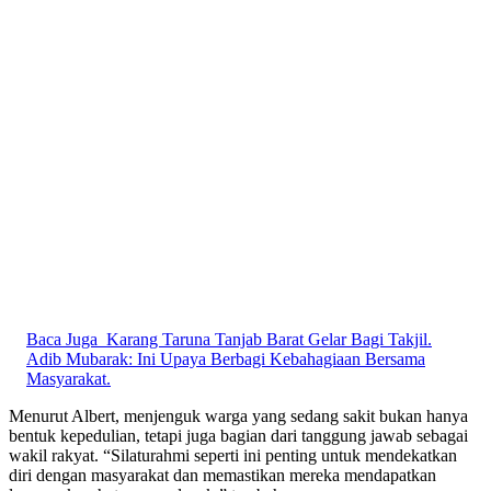
Baca Juga
Karang Taruna Tanjab Barat Gelar Bagi Takjil.
Adib Mubarak: Ini Upaya Berbagi Kebahagiaan Bersama
Masyarakat.
Menurut Albert, menjenguk warga yang sedang sakit bukan hanya
bentuk kepedulian, tetapi juga bagian dari tanggung jawab sebagai
wakil rakyat. “Silaturahmi seperti ini penting untuk mendekatkan
diri dengan masyarakat dan memastikan mereka mendapatkan