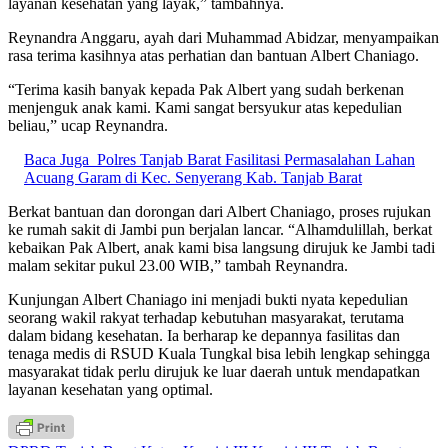
layanan kesehatan yang layak,” tambahnya.
Reynandra Anggaru, ayah dari Muhammad Abidzar, menyampaikan
rasa terima kasihnya atas perhatian dan bantuan Albert Chaniago.
“Terima kasih banyak kepada Pak Albert yang sudah berkenan
menjenguk anak kami. Kami sangat bersyukur atas kepedulian
beliau,” ucap Reynandra.
Baca Juga
Polres Tanjab Barat Fasilitasi Permasalahan Lahan
Acuang Garam di Kec. Senyerang Kab. Tanjab Barat
Berkat bantuan dan dorongan dari Albert Chaniago, proses rujukan
ke rumah sakit di Jambi pun berjalan lancar. “Alhamdulillah, berkat
kebaikan Pak Albert, anak kami bisa langsung dirujuk ke Jambi tadi
malam sekitar pukul 23.00 WIB,” tambah Reynandra.
Kunjungan Albert Chaniago ini menjadi bukti nyata kepedulian
seorang wakil rakyat terhadap kebutuhan masyarakat, terutama
dalam bidang kesehatan. Ia berharap ke depannya fasilitas dan
tenaga medis di RSUD Kuala Tungkal bisa lebih lengkap sehingga
masyarakat tidak perlu dirujuk ke luar daerah untuk mendapatkan
layanan kesehatan yang optimal.