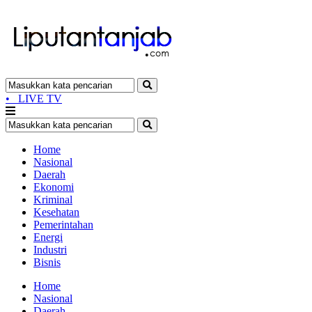
•
LIVE TV
Home
Nasional
Daerah
Ekonomi
Kriminal
Kesehatan
Pemerintahan
Energi
Industri
Bisnis
Home
Nasional
Daerah