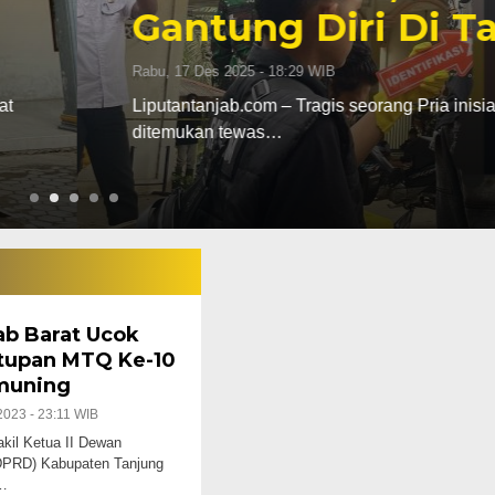
 Tanjab Barat
a inisial RN (25) di Kabupaten Tanjung Jabung Barat Jambi
b Barat Ucok
utupan MTQ Ke-10
muning
2023 - 23:11 WIB
l Ketua II Dewan
DPRD) Kabupaten Tanjung
,…