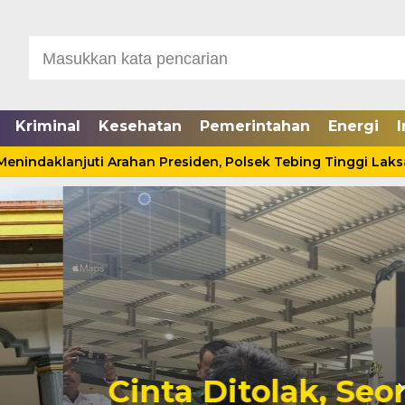
Kriminal
Kesehatan
Pemerintahan
Energi
I
daklanjuti Arahan Presiden, Polsek Tebing Tinggi Laksanak
Seorang Pria Tewas