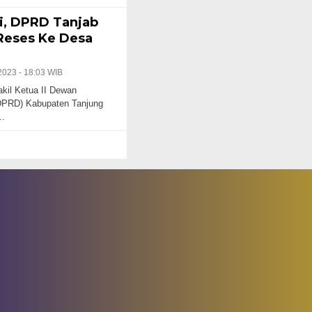
i, DPRD Tanjab
Reses Ke Desa
2023 - 18:03 WIB
l Ketua II Dewan
DPRD) Kabupaten Tanjung
)…