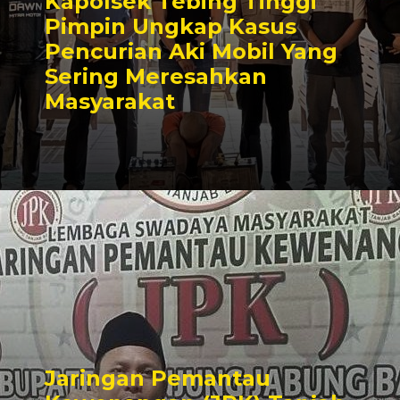
Kapolsek Tebing Tinggi
Pimpin Ungkap Kasus
Pencurian Aki Mobil Yang
Sering Meresahkan
Masyarakat
Jaringan Pemantau