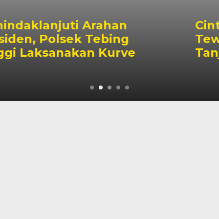
Cinta Ditolak, Seorang P
g
Tewas Gantung Diri Di
ve
Tanjab Barat