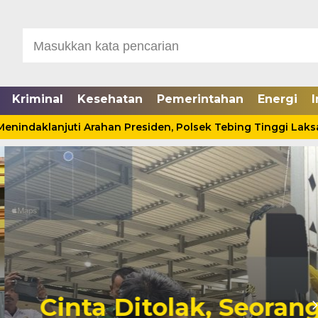
Kriminal
Kesehatan
Pemerintahan
Energi
I
ndaklanjuti Arahan Presiden, Polsek Tebing Tinggi Laksana
Seorang Pria Tewas