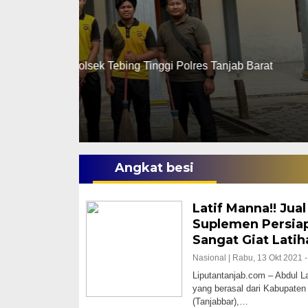
Gantung Diri Di
Rabu, 17 Des 2025 - 18:29 WIB
ab Barat
Liputantanjab.com – Tragis seorang Pri
ditemukan tewas…
Angkat besi
Latif Manna!! Jua
Suplemen Persia
Sangat Giat Latih
Nasional |
Rabu, 13 Okt 2021 -
Liputantanjab.com – Abdul La
yang berasal dari Kabupaten
(Tanjabbar),…