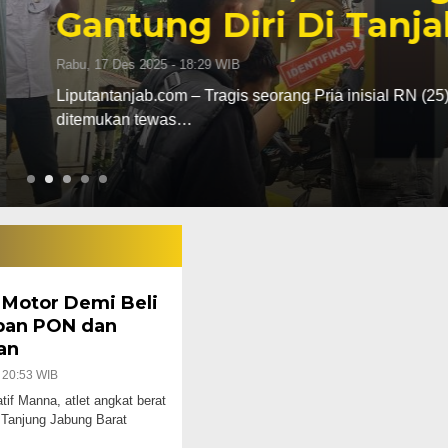
 Tanjab Barat
a inisial RN (25) di Kabupaten Tanjung Jabung Barat Jambi
l Motor Demi Beli
pan PON dan
an
 20:53 WIB
tif Manna, atlet angkat berat
 Tanjung Jabung Barat