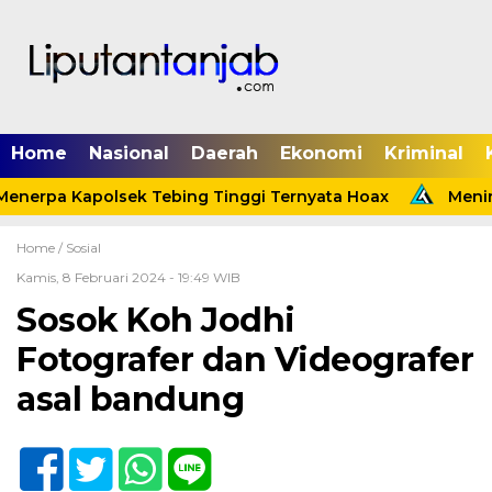
Home
Nasional
Daerah
Ekonomi
Kriminal
enerpa Kapolsek Tebing Tinggi Ternyata Hoax
Menind
Home /
Sosial
Kamis, 8 Februari 2024 - 19:49 WIB
Sosok Koh Jodhi
Fotografer dan Videografer
asal bandung