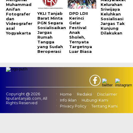
Muhammad
Kelurahan
Anifan
Sriwijaya
YKLI Tanjab
DPD LDII
Fotografer
Keluhkan
Barat Minta
Kerinci
dan
Sosialisasi
PGN Segara
Gelar
Videografer
Jargas Tak
Sosialisaikan
Festival
asal
Kunjung
Jargas
Anak
Yogyakarta
Dilakukan
Rumah
Sholeh,
Tangga
Ternyata
yang Sudah
Targetnya
Beroperasi
Luar Biasa
Copyright @ 2026
Home
Redaksi
Disclaimer
liputantanjab.com, All
Info Iklan
Hubungi Kami
Rights Reserved
Privacy Policy
Tentang Kami