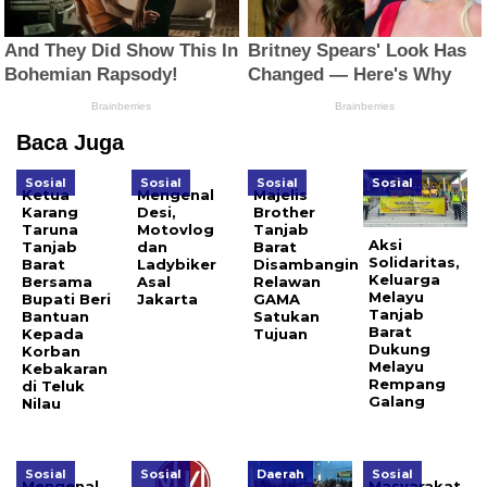
Baca Juga
Sosial
Sosial
Sosial
Sosial
Ketua
Mengenal
Majelis
Karang
Desi,
Brother
Taruna
Motovlog
Tanjab
Aksi
Tanjab
dan
Barat
Solidaritas,
Barat
Ladybiker
Disambangin
Keluarga
Bersama
Asal
Relawan
Melayu
Bupati Beri
Jakarta
GAMA
Tanjab
Bantuan
Satukan
Barat
Kepada
Tujuan
Dukung
Korban
Melayu
Kebakaran
Rempang
di Teluk
Galang
Nilau
Sosial
Sosial
Daerah
Sosial
Mengenal
Masyarakat