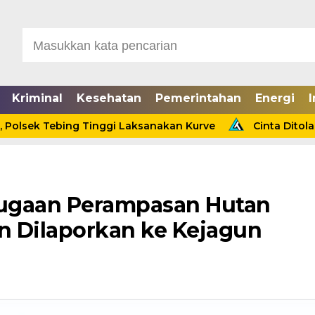
Kriminal
Kesehatan
Pemerintahan
Energi
I
 Tebing Tinggi Laksanakan Kurve
Cinta Ditolak, Seora
ugaan Perampasan Hutan
in Dilaporkan ke Kejagun