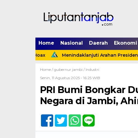
Home
Nasional
Daerah
Ekonomi
nyata Hoax
Menindaklanjuti Arahan Presiden, Polsek
Home /
gubernur jambi
/
Industri
Senin, 11 Agustus 2025 - 16:25 WIB
PRI Bumi Bongkar D
Negara di Jambi, Ah