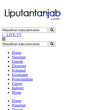
•
LIVE TV
Home
Nasional
Daerah
Ekonomi
Kriminal
Kesehatan
Pemerintahan
Energi
Industri
Bisnis
Home
Nasional
Daerah