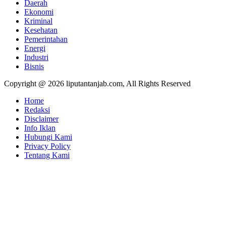
Daerah
Ekonomi
Kriminal
Kesehatan
Pemerintahan
Energi
Industri
Bisnis
Copyright @ 2026 liputantanjab.com, All Rights Reserved
Home
Redaksi
Disclaimer
Info Iklan
Hubungi Kami
Privacy Policy
Tentang Kami