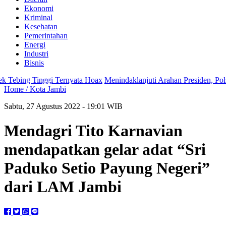
Ekonomi
Kriminal
Kesehatan
Pemerintahan
Energi
Industri
Bisnis
bing Tinggi Ternyata Hoax
Menindaklanjuti Arahan Presiden, Polsek 
Home /
Kota Jambi
Sabtu, 27 Agustus 2022 - 19:01 WIB
Mendagri Tito Karnavian
mendapatkan gelar adat “Sri
Paduko Setio Payung Negeri”
dari LAM Jambi