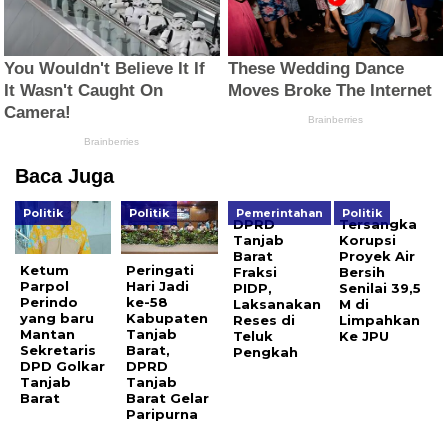
Baca Juga
Politik
Politik
Pemerintahan
Politik
DPRD
Tersangka
Tanjab
Korupsi
Barat
Proyek Air
Ketum
Peringati
Fraksi
Bersih
Parpol
Hari Jadi
PIDP,
Senilai 39,5
Perindo
ke-58
Laksanakan
M di
yang baru
Kabupaten
Reses di
Limpahkan
Mantan
Tanjab
Teluk
Ke JPU
Sekretaris
Barat,
Pengkah
DPD Golkar
DPRD
Tanjab
Tanjab
Barat
Barat Gelar
Paripurna