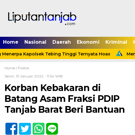
Home
Nasional
Daerah
Ekonomi
Kriminal
 Menerpa Kapolsek Tebing Tinggi Ternyata Hoax
Menin
Home /
Politik
Senin, 31 Januari 2022 - 11:54 WIB
Korban Kebakaran di
Batang Asam Fraksi PDIP
Tanjab Barat Beri Bantuan