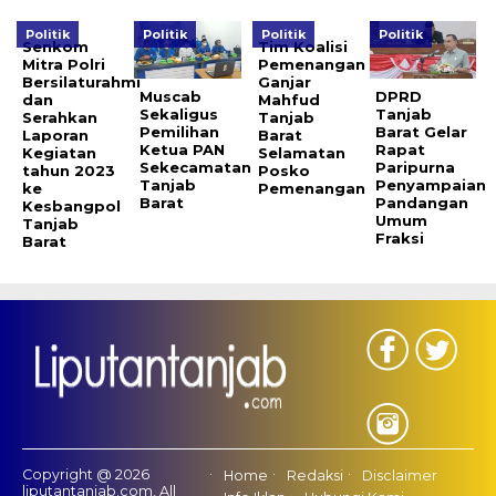
Politik
Politik
Politik
Politik
Senkom
Tim Koalisi
Mitra Polri
Pemenangan
Bersilaturahmi
Ganjar
Muscab
DPRD
dan
Mahfud
Sekaligus
Tanjab
Serahkan
Tanjab
Pemilihan
Barat Gelar
Laporan
Barat
Ketua PAN
Rapat
Kegiatan
Selamatan
Sekecamatan
Paripurna
tahun 2023
Posko
Tanjab
Penyampaian
ke
Pemenangan
Barat
Pandangan
Kesbangpol
Umum
Tanjab
Fraksi
Barat
Copyright @ 2026
Home
Redaksi
Disclaimer
liputantanjab.com, All