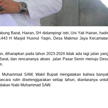
ung Barat, Hairan, SH didampingi istri, Uni Yati Hairan, hadir
443 H Masjid Husnul Yaqin, Desa Makmur Jaya Kecamata
, diharapkan pada tahun 2023-2024 tidak ada lagi jalan yan
g Barat, dan rencananya akses jalan Pasar Senin menuju Des
n.
 Nabi Muhammad SAW, Wakil Bupati mengatakan bahwa banya
ecara rutin diselenggarakan setiap tahun, diantaranya untu
tindakan Nabi Muhammad SAW.