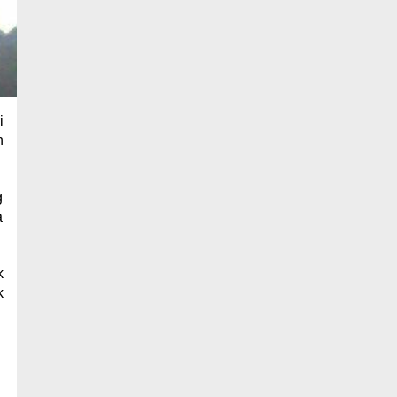
i
n
g
a
k
k