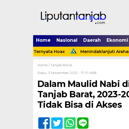
Home
Nasional
Daerah
Ekonomi
nggi Ternyata Hoax
Menindaklanjuti Arahan Presiden
Home /
Tanjab Barat
Rabu, 3 November 2021 - 17:01 WIB
Dalam Maulid Nabi 
Tanjab Barat, 2023-2
Tidak Bisa di Akses