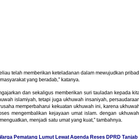
beliau telah memberikan keteladanan dalam mewujudkan pribad
masyarakat yang beradab,” katanya.
ajarkan dan sekaligus memberikan suri tauladan kepada kit
uwah islamiyah, tetapi juga ukhuwah insaniyah, persaudaraa
berusaha memperbaharui kekuatan ukhuwah ini, karena ukhuwa
proses mengembalikan kejayaan umat islam. dengan ukhuwah
enguatkan, menjadi satu umat yang kuat,” tambahnya.
i Warga Pematang Lumut Lewat Agenda Reses DPRD Tanjab