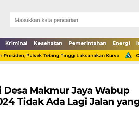
Kriminal
Kesehatan
Pemerintahan
Energi
I
, Polsek Tebing Tinggi Laksanakan Kurve
Cinta Ditola
di Desa Makmur Jaya Wabup
024 Tidak Ada Lagi Jalan yan