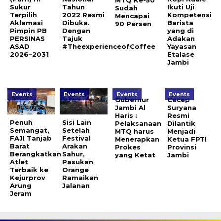
MTQ Ke-50
Sukur
Tahun
Ikuti Uji
Sudah
Terpilih
2022 Resmi
Kompetensi
Mencapai
Aklamasi
Dibuka.
Barista
90 Persen
Pimpin PB
Dengan
yang di
PERSINAS
Tajuk
Adakan
ASAD
#TheexperienceofCoffee
Yayasan
2026–2031
Etalase
Jambi
Events
Events
Events
Events
Gubernur
Cecep
Jambi Al
Suryana
Haris :
Resmi
Penuh
Sisi Lain
Pelaksanaan
Dilantik
Semangat,
Setelah
MTQ harus
Menjadi
FAJI Tanjab
Festival
Menerapkan
Ketua FPTI
Barat
Arakan
Prokes
Provinsi
Berangkatkan
Sahur,
yang Ketat
Jambi
Atlet
Pasukan
Terbaik ke
Orange
Kejurprov
Ramaikan
Arung
Jalanan
Jeram