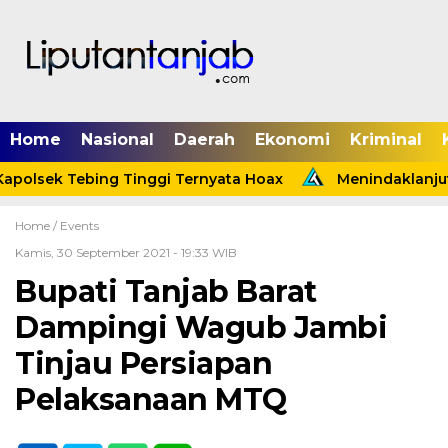
Home
Nasional
Daerah
Ekonomi
Kriminal
polsek Tebing Tinggi Ternyata Hoax
Menindaklanjuti 
Home /
Events
Kamis, 30 September 2021 - 19:33 WIB
Bupati Tanjab Barat
Dampingi Wagub Jambi
Tinjau Persiapan
Pelaksanaan MTQ