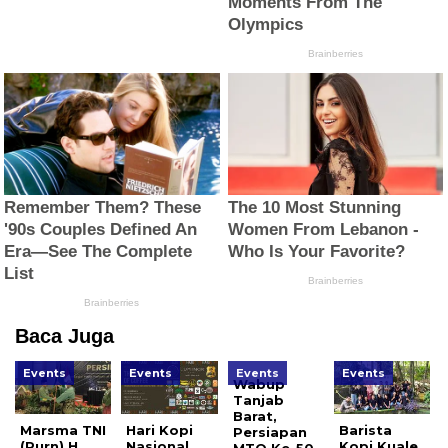
Baca Juga
Events
Events
Events
Events
Wabup
Tanjab
Barat,
Marsma TNI
Hari Kopi
Barista
Persiapan
(Purn) H.
Nasional
Kopi Kuale