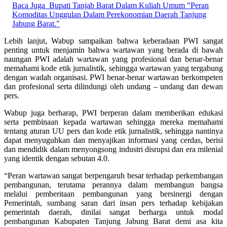
Baca Juga
Bupati Tanjab Barat Dalam Kuliah Umum "Peran
Komoditas Unggulan Dalam Perekonomian Daerah Tanjung
Jabung Barat."
Lebih lanjut, Wabup sampaikan bahwa keberadaan PWI sangat
penting untuk menjamin bahwa wartawan yang berada di bawah
naungan PWI adalah wartawan yang profesional dan benar-benar
memahami kode etik jurnalistik, sehingga wartawan yang tergabung
dengan wadah organisasi. PWI benar-benar wartawan berkompeten
dan profesional serta dilindungi oleh undang – undang dan dewan
pers.
Wabup juga berharap, PWI berperan dalam memberikan edukasi
serta pembinaan kepada wartawan sehingga mereka memahami
tentang aturan UU pers dan kode etik jurnalistik, sehingga nantinya
dapat menyuguhkan dan menyajikan informasi yang cerdas, berisi
dan mendidik dalam menyongsong industri disrupsi dan era milenial
yang identik dengan sebutan 4.0.
“Peran wartawan sangat berpengaruh besar terhadap perkembangan
pembangunan, terutama perannya dalam membangun bangsa
melalui pemberitaan pembangunan yang bersinergi dengan
Pemerintah, sumbang saran dari insan pers terhadap kebijakan
pemerintah daerah, dinilai sangat berharga untuk modal
pembangunan Kabupaten Tanjung Jabung Barat demi asa kita