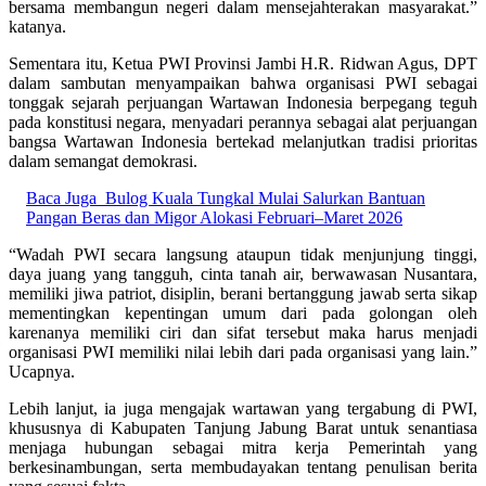
bersama membangun negeri dalam mensejahterakan masyarakat.”
katanya.
Sementara itu, Ketua PWI Provinsi Jambi H.R. Ridwan Agus, DPT
dalam sambutan menyampaikan bahwa organisasi PWI sebagai
tonggak sejarah perjuangan Wartawan Indonesia berpegang teguh
pada konstitusi negara, menyadari perannya sebagai alat perjuangan
bangsa Wartawan Indonesia bertekad melanjutkan tradisi prioritas
dalam semangat demokrasi.
Baca Juga
Bulog Kuala Tungkal Mulai Salurkan Bantuan
Pangan Beras dan Migor Alokasi Februari–Maret 2026
“Wadah PWI secara langsung ataupun tidak menjunjung tinggi,
daya juang yang tangguh, cinta tanah air, berwawasan Nusantara,
memiliki jiwa patriot, disiplin, berani bertanggung jawab serta sikap
mementingkan kepentingan umum dari pada golongan oleh
karenanya memiliki ciri dan sifat tersebut maka harus menjadi
organisasi PWI memiliki nilai lebih dari pada organisasi yang lain.”
Ucapnya.
Lebih lanjut, ia juga mengajak wartawan yang tergabung di PWI,
khususnya di Kabupaten Tanjung Jabung Barat untuk senantiasa
menjaga hubungan sebagai mitra kerja Pemerintah yang
berkesinambungan, serta membudayakan tentang penulisan berita