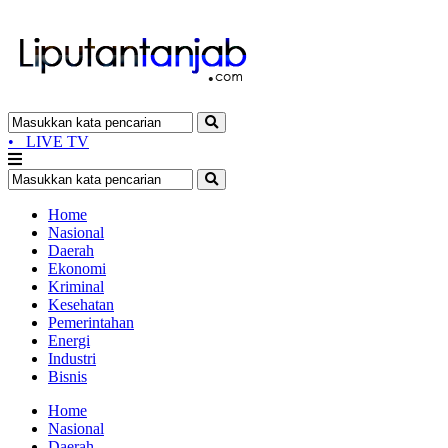
•
LIVE TV
Home
Nasional
Daerah
Ekonomi
Kriminal
Kesehatan
Pemerintahan
Energi
Industri
Bisnis
Home
Nasional
Daerah