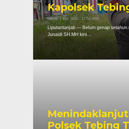
Kapolsek Tebin
Senin, 9 Mar 2026 - 17:54 WIB
Liputantanjab — Belum genap setahun m
Junaidi SH.MH kini…
Menindaklanjuti
Polsek Tebing 