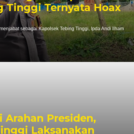
g Tinggi Ternyata Hoax
enjabat sebagai Kapolsek Tebing Tinggi, Ipda Andi Ilham
 Arahan Presiden,
Tinggi Laksanakan