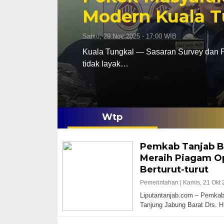
Modern Kuala T
Sabtu, 29 Nov 2025 - 17:00 WIB
Kuala Tungkal — Sasaran Survey dan P
tidak layak…
Wtp
Pemkab Tanjab B
Meraih Piagam O
Berturut-turut
Pemerintahan |
Kamis, 21 Okt 
Liputantanjab.com – Pemkab 
Tanjung Jabung Barat Drs. 