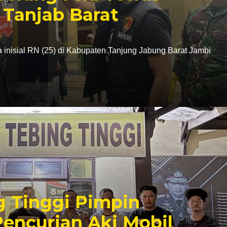
 Tanjab Barat
a inisial RN (25) di Kabupaten Tanjung Jabung Barat Jambi
g Tinggi Pimpin
encurian Aki Mobil