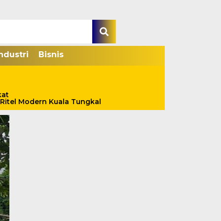
ndustri
Bisnis
kat
Ritel Modern Kuala Tungkal