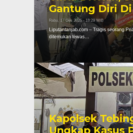
Gantung Diri Di
Rabu, 17 Des 2025 - 18:29 WIB
Liputantanjab.com – Tragis seorang Pri
ditemukan tewas…
Kapolsek Tebin
Ungkap Kasus P