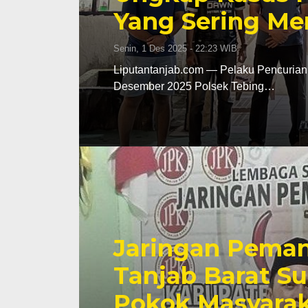
Yang Sering Me
Senin, 1 Des 2025 - 22:23 WIB
Liputantanjab.com — Pelaku Pencurian 
Desember 2025 Polsek Tebing…
Jaringan Pema
Tanjab Barat S
Pokok Masyaraka