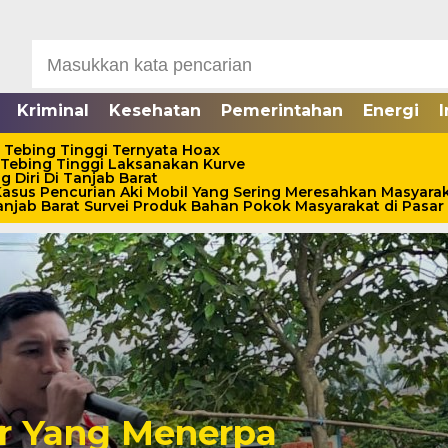
Kriminal
Kesehatan
Pemerintahan
Energi
I
 Tebing Tinggi Ternyata Hoax
 Tebing Tinggi Laksanakan Kurve
 Diri Di Tanjab Barat
asus Pencurian Aki Mobil Yang Sering Meresahkan Masyara
jab Barat Survei Produk Bahan Pokok Masyarakat di Pasar 
ar Yang Menerpa