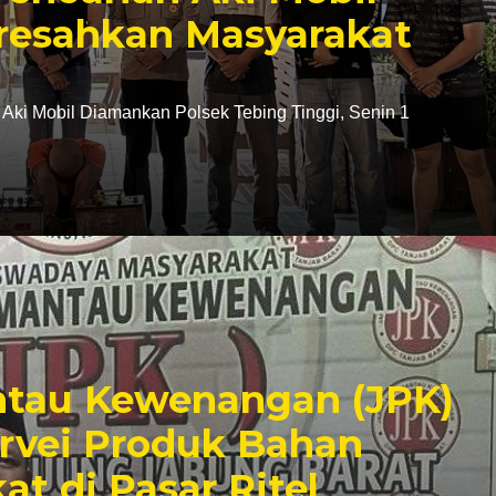
resahkan Masyarakat
Aki Mobil Diamankan Polsek Tebing Tinggi, Senin 1
ntau Kewenangan (JPK)
urvei Produk Bahan
t di Pasar Ritel