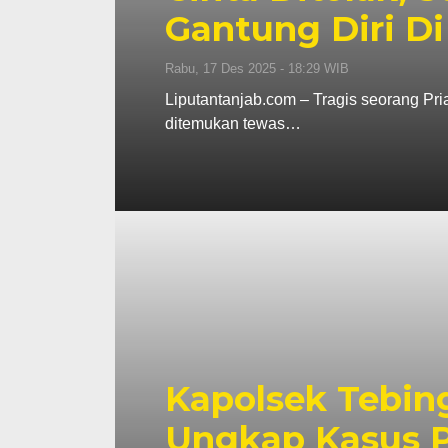
Gantung Diri Di
Rabu, 17 Des 2025 - 18:29 WIB
Liputantanjab.com – Tragis seorang Pri
ditemukan tewas…
Kapolsek Tebin
Ungkap Kasus P