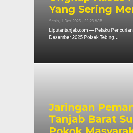
Yang Sering Me
Senin, 1 Des 2025 - 22:23 WIB
Liputantanjab.com — Pelaku Pencurian 
Desember 2025 Polsek Tebing…
Jaringan Pema
Tanjab Barat S
Pokok Masyaraka