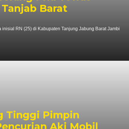
 Tanjab Barat
a inisial RN (25) di Kabupaten Tanjung Jabung Barat Jambi
g Tinggi Pimpin
encurian Aki Mobil