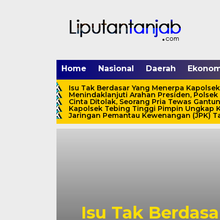
Home
Nasional
Daerah
Ekonom
Isu Tak Berdasar Yang Menerpa Kapolsek
Menindaklanjuti Arahan Presiden, Polsek
Cinta Ditolak, Seorang Pria Tewas Gantung
Kapolsek Tebing Tinggi Pimpin Ungkap K
Jaringan Pemantau Kewenangan (JPK) Tan
Isu Tak Berdas