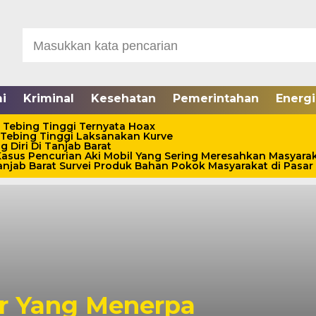
i
Kriminal
Kesehatan
Pemerintahan
Energi
 Tebing Tinggi Ternyata Hoax
 Tebing Tinggi Laksanakan Kurve
 Diri Di Tanjab Barat
asus Pencurian Aki Mobil Yang Sering Meresahkan Masyara
jab Barat Survei Produk Bahan Pokok Masyarakat di Pasar 
ar Yang Menerpa