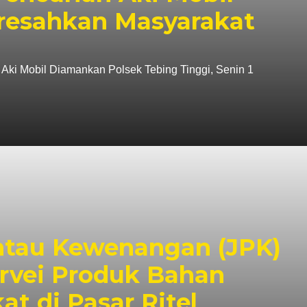
resahkan Masyarakat
Aki Mobil Diamankan Polsek Tebing Tinggi, Senin 1
ntau Kewenangan (JPK)
urvei Produk Bahan
t di Pasar Ritel