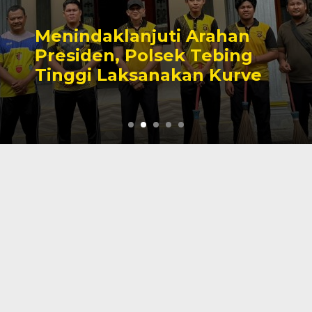
uti Arahan
Cinta Ditolak
lsek Tebing
Tewas Gantun
nakan Kurve
Tanjab Barat