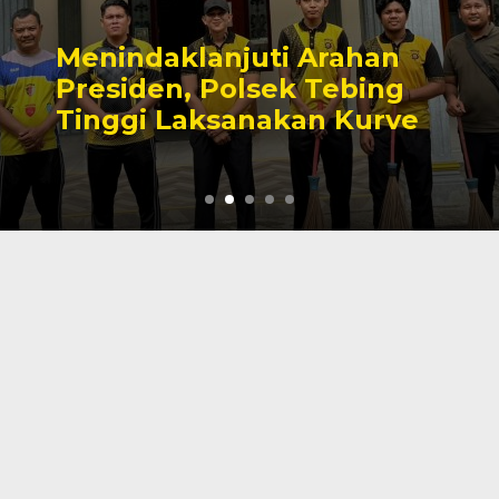
i Arahan
Cinta Ditolak, S
k Tebing
Tewas Gantung D
kan Kurve
Tanjab Barat